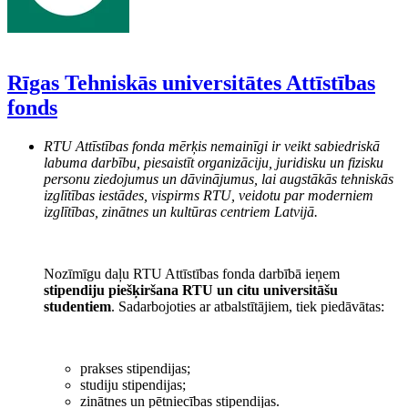
Rīgas Tehniskās universitātes Attīstības
fonds
RTU Attīstības fonda mērķis nemainīgi ir veikt sabiedriskā
labuma darbību, piesaistīt organizāciju, juridisku un fizisku
personu ziedojumus un dāvinājumus, lai augstākās tehniskās
izglītības iestādes, vispirms RTU, veidotu par moderniem
izglītības, zinātnes un kultūras centriem Latvijā.
Nozīmīgu daļu RTU Attīstības fonda darbībā ieņem
stipendiju piešķiršana RTU un citu universitāšu
studentiem
. Sadarbojoties ar atbalstītājiem, tiek piedāvātas:
prakses stipendijas;
studiju stipendijas;
zinātnes un pētniecības stipendijas.