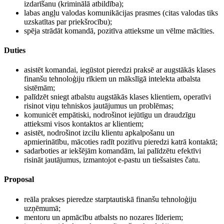
izdarīšanu (kriminālā atbildība);
labas angļu valodas komunikācijas prasmes (citas valodas tiks
uzskatītas par priekšrocību);
spēja strādāt komandā, pozitīva attieksme un vēlme mācīties.
Duties
asistēt komandai, iegūstot pieredzi praksē ar augstākās klases
finanšu tehnoloģiju rīkiem un mākslīgā intelekta atbalsta
sistēmām;
palīdzēt sniegt atbalstu augstākās klases klientiem, operatīvi
risinot viņu tehniskos jautājumus un problēmas;
komunicēt empātiski, nodrošinot iejūtīgu un draudzīgu
attieksmi visos kontaktos ar klientiem;
asistēt, nodrošinot izcilu klientu apkalpošanu un
apmierinātību, mācoties radīt pozitīvu pieredzi katrā kontaktā;
sadarboties ar iekšējām komandām, lai palīdzētu efektīvi
risināt jautājumus, izmantojot e-pastu un tiešsaistes čatu.
Proposal
reāla prakses pieredze starptautiskā finanšu tehnoloģiju
uzņēmumā;
mentoru un apmācību atbalsts no nozares līderiem;