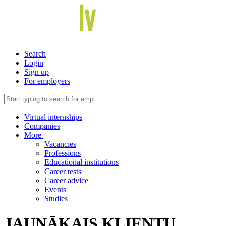
Search
Login
Sign up
For employers
Virtual internships
Companies
More
Vacancies
Professions
Educational institutions
Career tests
Career advice
Events
Studies
JAUNĀKAIS KLIENTU