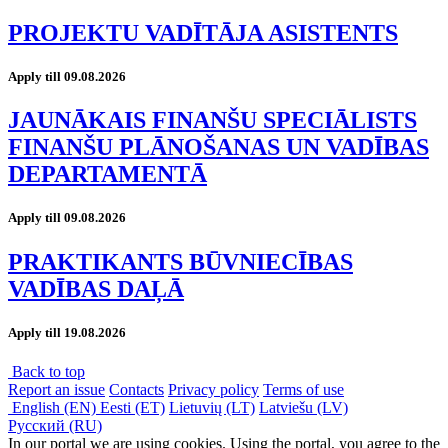
PROJEKTU VADĪTĀJA ASISTENTS
Apply till 09.08.2026
JAUNĀKAIS FINANŠU SPECIĀLISTS
FINANŠU PLĀNOŠANAS UN VADĪBAS
DEPARTAMENTĀ
Apply till 09.08.2026
PRAKTIKANTS BŪVNIECĪBAS
VADĪBAS DAĻĀ
Apply till 19.08.2026
Back to top
Report an issue
Contacts
Privacy policy
Terms of use
English (EN)
Eesti (ET)
Lietuvių (LT)
Latviešu (LV)
Русский (RU)
In our portal we are using cookies. Using the portal, you agree to the