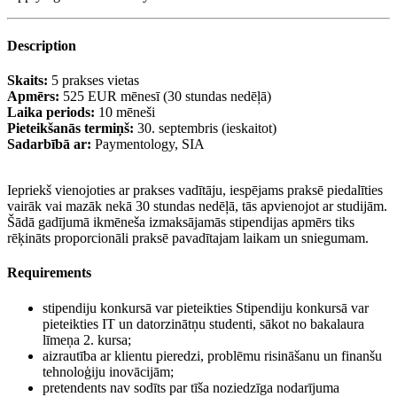
Description
Skaits:
5 prakses vietas
Apmērs:
525 EUR mēnesī (30 stundas nedēļā)
Laika periods:
10 mēneši
Pieteikšanās termiņš:
30. septembris (ieskaitot)
Sadarbībā ar:
Paymentology, SIA
Iepriekš vienojoties ar prakses vadītāju, iespējams praksē piedalīties
vairāk vai mazāk nekā 30 stundas nedēļā, tās apvienojot ar studijām.
Šādā gadījumā ikmēneša izmaksājamās stipendijas apmērs tiks
rēķināts proporcionāli praksē pavadītajam laikam un sniegumam.
Requirements
stipendiju konkursā var pieteikties Stipendiju konkursā var
pieteikties IT un datorzinātņu studenti, sākot no bakalaura
līmeņa 2. kursa;
aizrautība ar klientu pieredzi, problēmu risināšanu un finanšu
tehnoloģiju inovācijām;
pretendents nav sodīts par tīša noziedzīga nodarījuma