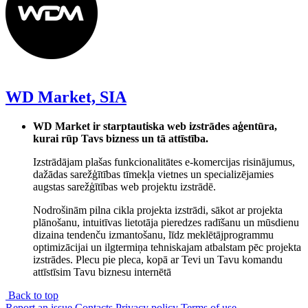
WD Market, SIA
WD Market ir starptautiska web izstrādes aģentūra,
kurai rūp Tavs bizness un tā attīstība.
Izstrādājam plašas funkcionalitātes e-komercijas risinājumus,
dažādas sarežģītības tīmekļa vietnes un specializējamies
augstas sarežģītības web projektu izstrādē.
Nodrošinām pilna cikla projekta izstrādi, sākot ar projekta
plānošanu, intuitīvas lietotāja pieredzes radīšanu un mūsdienu
dizaina tendenču izmantošanu, līdz meklētājprogrammu
optimizācijai un ilgtermiņa tehniskajam atbalstam pēc projekta
izstrādes. Plecu pie pleca, kopā ar Tevi un Tavu komandu
attīstīsim Tavu biznesu internētā
Back to top
Report an issue
Contacts
Privacy policy
Terms of use