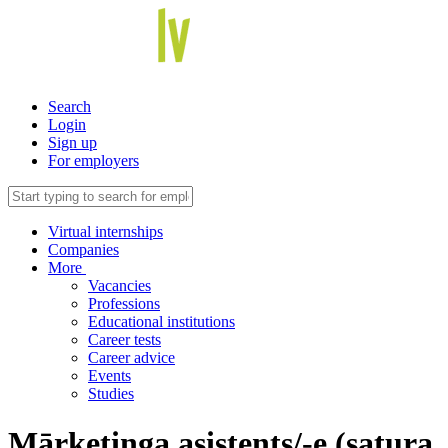
Search
Login
Sign up
For employers
Virtual internships
Companies
More
Vacancies
Professions
Educational institutions
Career tests
Career advice
Events
Studies
Mārketinga asistents/-e (satura