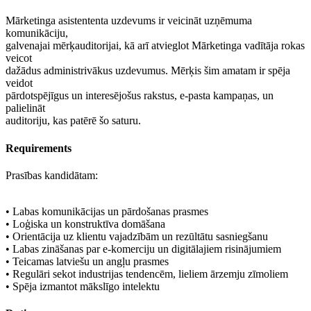
Mārketinga asistententa uzdevums ir veicināt uzņēmuma
komunikāciju,
galvenajai mērķauditorijai, kā arī atvieglot Mārketinga vadītāja rokas
veicot
dažādus administrivākus uzdevumus. Mērķis šim amatam ir spēja
veidot
pārdotspējīgus un interesējošus rakstus, e-pasta kampaņas, un
palielināt
auditoriju, kas patērē šo saturu.
Requirements
Prasības kandidātam:
• Labas komunikācijas un pārdošanas prasmes
• Loģiska un konstruktīva domāšana
• Orientācija uz klientu vajadzībām un rezūltātu sasniegšanu
• Labas zināšanas par e-komerciju un digitālajiem risinājumiem
• Teicamas latviešu un angļu prasmes
• Regulāri sekot industrijas tendencēm, lieliem ārzemju zīmoliem
• Spēja izmantot mākslīgo intelektu