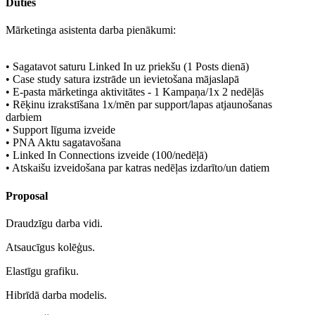
Duties
Mārketinga asistenta darba pienākumi:
• Sagatavot saturu Linked In uz priekšu (1 Posts dienā)
• Case study satura izstrāde un ievietošana mājaslapā
• E-pasta mārketinga aktivitātes - 1 Kampaņa/1x 2 nedēļās
• Rēķinu izrakstīšana 1x/mēn par support/lapas atjaunošanas
darbiem
• Support līguma izveide
• PNA Aktu sagatavošana
• Linked In Connections izveide (100/nedēļā)
• Atskaišu izveidošana par katras nedēļas izdarīto/un datiem
Proposal
Draudzīgu darba vidi.
Atsaucīgus kolēģus.
Elastīgu grafiku.
Hibrīdā darba modelis.