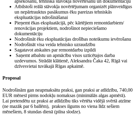
apsekošanu, tehniskā stāvokļa novērtēšanu un dokumentāciju
Atbilstoši reālā stāvokļa novērtējumam organizēt plānveidīgus
un nepārtrauktus pasākumus ēku pareizas tehniskās
ekspluatācijas ndrošināšanai
Pieņemt ēkas ekspluatācijā, pēc kārtējiem remontdarbiem/
renovācijas projektiem, nodrošinot nepieciešamo
dokumentāciju
Nodrošināt ēku ekspluatācijas drošības noteikumu ievērošanu
Nodrošināt visa veida tehnisko uzraudzību
Sagatavot atskaites par remontdarbu izpildi
Saņemt atbalstu un apmācību visos uzticētajos darba
uzdevumos. Strādāt klātienē, Aleksandra Čaka 42, Rīgā vai
dzīvesvietai tuvākajā Rīgas apkaimē.
Proposal
Nodrošinām gan neapmaksātu praksi, gan praksi ar atlīdzību, 740,00
EUR mēnesī pirms nodokļu nomaksas (minimālās algas apmērā).
Lai pretendētu uz praksi ar atlīdzību tiks vērtēta vidējā svērtā atzīme
(ne mazāk par 6 ballēm), prakses ilgums no viena līdz sešiem
mēnešiem, 8 stundas dienā (pilna slodze).