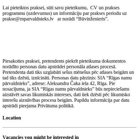
Lai pieteiktos praksei, sūti savu pieteikumu, CV un prakses
programmu (uzdevumus) un informāciju par prakses periodu uz
prakse@rnparvaldnieks.lv ar norādi “Būvinženieris”.
Piesakoties praksei, pretendents piekrīt pieteikuma dokumentos
norādīto personas datu apstrādei personāla atlases procesā.
Pretendenta dati tiks uzglabāti sešus mēnešus pēc atlases beigām un
tad tiks dzēsti, iznīcināti. Personas datu pārzinis: SIA “Rīgas namu
pārvaldnieks”, adrese: Aleksandra Čaka iela 42, Rīga. Pie
nosacījuma, ja SIA “Rīgas namu pārvaldnieks” būs nepieciešams
aizstāvēt savas likumiskās intereses, dati tiek dzēsti pēc likumisko
interešu aizstāvības procesa beigām. Papildu informācija par datu
apstrādi pieejama Privātuma politikā.
Location
Vacancies you might be interested in