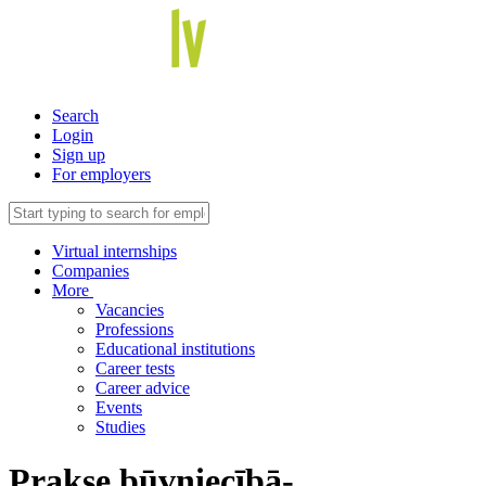
Search
Login
Sign up
For employers
Virtual internships
Companies
More
Vacancies
Professions
Educational institutions
Career tests
Career advice
Events
Studies
Prakse būvniecībā-