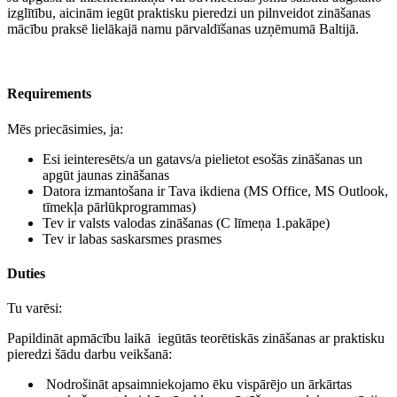
izglītību, aicinām iegūt praktisku pieredzi un pilnveidot zināšanas
mācību praksē lielākajā namu pārvaldīšanas uzņēmumā Baltijā.
Requirements
Mēs priecāsimies, ja:
Esi ieinteresēts/a un gatavs/a pielietot esošās zināšanas un
apgūt jaunas zināšanas
Datora izmantošana ir Tava ikdiena (MS Office, MS Outlook,
tīmekļa pārlūkprogrammas)
Tev ir valsts valodas zināšanas (C līmeņa 1.pakāpe)
Tev ir labas saskarsmes prasmes
Duties
Tu varēsi:
Papildināt apmācību laikā iegūtās teorētiskās zināšanas ar praktisku
pieredzi šādu darbu veikšanā:
Nodrošināt apsaimniekojamo ēku vispārējo un ārkārtas