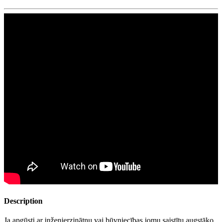
Description
Ja apgūsti ar inženierzinātņu vai būvniecības jomu saistītu augstāko