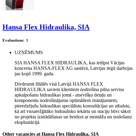
Hansa Flex Hidraulika, SIA
Evaluations:
1
UZŅĒMUMS
SIA HANSA FLEX HIDRAULIKA, kas ietilpst Vācijas
koncerna HANSA-FLEX AG sastāvā, Latvijas tirgū darbojas
jau kopš 1999. gada.
Divdesmit filiālēs visā Latvijā HANSA FLEX
HIDRAULIKA saviem klientiem nodrošina pilna servisa
apkalpošanu hidraulikas jomā - atsevišķu detaļu un
komponentu nodrošinājumu optimāliem risinājumiem,
pieredzējušu hidraulikas speciālistu konsultācijas un atbalstu,
kā arī vissarežģītāko hidraulisko iekārtu un staciju būvi sākot
no projekta izstrādāšanas un beidzot ar montāžu un nodošanu
ekspluatācijā.
Other vacancies at Hansa Flex Hidraulika, SIA