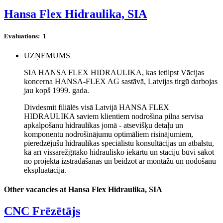
Hansa Flex Hidraulika, SIA
Evaluations:
1
UZŅĒMUMS
SIA HANSA FLEX HIDRAULIKA, kas ietilpst Vācijas
koncerna HANSA-FLEX AG sastāvā, Latvijas tirgū darbojas
jau kopš 1999. gada.
Divdesmit filiālēs visā Latvijā HANSA FLEX
HIDRAULIKA saviem klientiem nodrošina pilna servisa
apkalpošanu hidraulikas jomā - atsevišķu detaļu un
komponentu nodrošinājumu optimāliem risinājumiem,
pieredzējušu hidraulikas speciālistu konsultācijas un atbalstu,
kā arī vissarežģītāko hidraulisko iekārtu un staciju būvi sākot
no projekta izstrādāšanas un beidzot ar montāžu un nodošanu
ekspluatācijā.
Other vacancies at Hansa Flex Hidraulika, SIA
CNC Frēzētājs