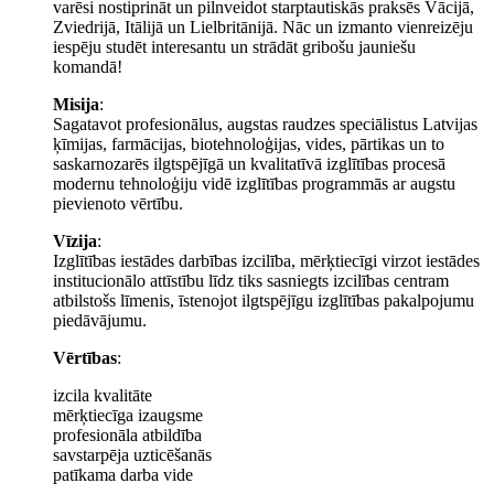
varēsi nostiprināt un pilnveidot starptautiskās praksēs Vācijā,
Zviedrijā, Itālijā un Lielbritānijā. Nāc un izmanto vienreizēju
iespēju studēt interesantu un strādāt gribošu jauniešu
komandā!
Misija
:
Sagatavot profesionālus, augstas raudzes speciālistus Latvijas
ķīmijas, farmācijas, biotehnoloģijas, vides, pārtikas un to
saskarnozarēs ilgtspējīgā un kvalitatīvā izglītības procesā
modernu tehnoloģiju vidē izglītības programmās ar augstu
pievienoto vērtību.
Vīzija
:
Izglītības iestādes darbības izcilība, mērķtiecīgi virzot iestādes
institucionālo attīstību līdz tiks sasniegts izcilības centram
atbilstošs līmenis, īstenojot ilgtspējīgu izglītības pakalpojumu
piedāvājumu.
Vērtības
:
izcila kvalitāte
mērķtiecīga izaugsme
profesionāla atbildība
savstarpēja uzticēšanās
patīkama darba vide