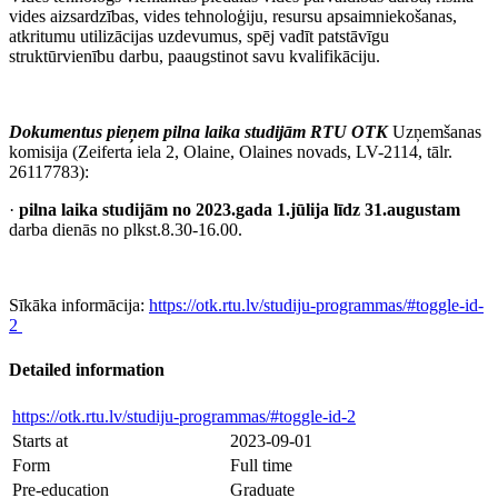
vides aizsardzības, vides tehnoloģiju, resursu apsaimniekošanas,
atkritumu utilizācijas uzdevumus, spēj vadīt patstāvīgu
struktūrvienību darbu, paaugstinot savu kvalifikāciju.
Dokumentus pieņem pilna laika studijām RTU OTK
Uzņemšanas
komisija (Zeiferta iela 2, Olaine, Olaines novads, LV-2114, tālr.
26117783):
·
pilna laika studijām no 2023.gada 1.jūlija līdz 31.augustam
darba dienās no plkst.8.30‑16.00.
Sīkāka informācija:
https://otk.rtu.lv/studiju-programmas/#toggle-id-
2
Detailed information
https://otk.rtu.lv/studiju-programmas/#toggle-id-2
Starts at
2023-09-01
Form
Full time
Pre-education
Graduate