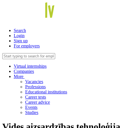
Search
Login
Sign up
For employers
Virtual internships
Companies
More
Vacancies
Professions
Educational institutions
Career tests
Career advice
Events
Studies
Vides aizsardzības tehnoloģija