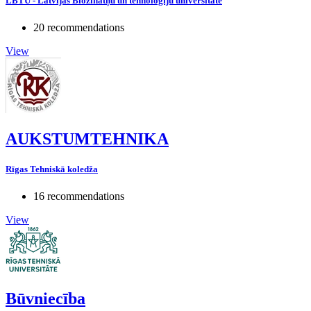
LBTU - Latvijas Biozinātņu un tehnoloģiju universitāte
20 recommendations
View
AUKSTUMTEHNIKA
Rīgas Tehniskā koledža
16 recommendations
View
Būvniecība