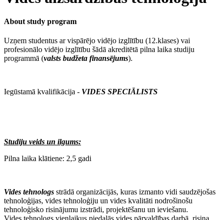
About study program
Uzņem studentus ar vispārējo vidējo izglītību (12.klases) vai
profesionālo vidējo izglītību šādā akreditētā pilna laika studiju
programmā (
valsts budžeta finansējums
).
Iegūstamā kvalifikācija -
VIDES SPECIĀLISTS
Studiju veids un ilgums:
Pilna laika klātiene: 2,5 gadi
Vides tehnologs
strādā organizācijās, kuras izmanto vidi saudzējošas
tehnoloģijas, vides tehnoloģiju un vides kvalitāti nodrošinošu
tehnoloģisko risinājumu izstrādi, projektēšanu un ieviešanu.
Vides tehnologs vienlaikus piedalās vides pārvaldības darbā, risina