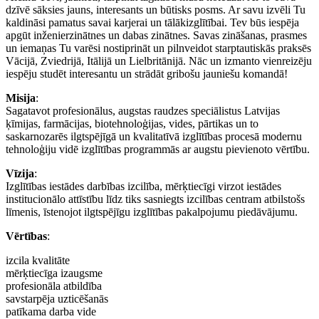
dzīvē sāksies jauns, interesants un būtisks posms. Ar savu izvēli Tu
kaldināsi pamatus savai karjerai un tālākizglītībai. Tev būs iespēja
apgūt inženierzinātnes un dabas zinātnes. Savas zināšanas, prasmes
un iemaņas Tu varēsi nostiprināt un pilnveidot starptautiskās praksēs
Vācijā, Zviedrijā, Itālijā un Lielbritānijā. Nāc un izmanto vienreizēju
iespēju studēt interesantu un strādāt gribošu jauniešu komandā!
Misija
:
Sagatavot profesionālus, augstas raudzes speciālistus Latvijas
ķīmijas, farmācijas, biotehnoloģijas, vides, pārtikas un to
saskarnozarēs ilgtspējīgā un kvalitatīvā izglītības procesā modernu
tehnoloģiju vidē izglītības programmās ar augstu pievienoto vērtību.
Vīzija
:
Izglītības iestādes darbības izcilība, mērķtiecīgi virzot iestādes
institucionālo attīstību līdz tiks sasniegts izcilības centram atbilstošs
līmenis, īstenojot ilgtspējīgu izglītības pakalpojumu piedāvājumu.
Vērtības
:
izcila kvalitāte
mērķtiecīga izaugsme
profesionāla atbildība
savstarpēja uzticēšanās
patīkama darba vide