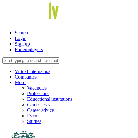
Search
Login
Sign up
For employers
Virtual internships
Companies
More
Vacancies
Professions
Educational institutions
Career tests
Career advice
Events
Studies