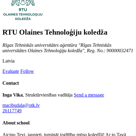
RTU Olaines Tehnoloģiju koledža
Rīgas Tehniskās universitātes aģentūra "Rīgas Tehniskās
universitātes Olaines Tehnoloģiju koledža", Reg. No.: 90000032471
Latvia
Evaluate
Follow
Contact
Inga Vika
, Struktūrvienības vadītāja
Send a message
macibudala@otk.lv
26117749
About school
Aicinu Tevi, jaunieti, turpināt izglītību mūsu koledžā! Ar to Tavā