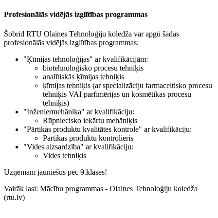
Profesionālās vidējās izglītības programmas
Šobrīd RTU Olaines Tehnoloģiju koledža var apgū šādas
profesionālās vidējās izglītības programmas:
"Ķīmijas tehnoloģijas" ar kvalifikācijām:
biotehnoloģisko procesu tehniķis
analītiskās ķīmijas tehniķis
ķīmijas tehniķis (ar specializāciju farmaceitisko procesu
tehniķis VAI parfimērijas un kosmētikas procesu
tehniķis)
"Inženiermehānika" ar kvalifikāciju:
Rūpniecisko iekārtu mehāniķis
"Pārtikas produktu kvalitātes kontrole" ar kvalifikāciju:
Pārtikas produktu kontrolieris
"Vides aizsardzība" ar kvalifikāciju:
Vides tehniķis
Uzņemam jauniešus pēc 9.klases!
Vairāk lasi: Mācību programmas - Olaines Tehnoloģiju koledža
(rtu.lv)