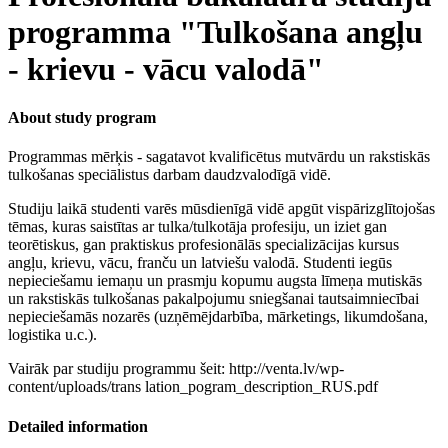
programma "Tulkošana angļu
- krievu - vācu valodā"
About study program
Programmas mērķis - sagatavot kvalificētus mutvārdu un rakstiskās
tulkošanas speciālistus darbam daudzvalodīgā vidē.
Studiju laikā studenti varēs mūsdienīgā vidē apgūt vispārizglītojošas
tēmas, kuras saistītas ar tulka/tulkotāja profesiju, un iziet gan
teorētiskus, gan praktiskus profesionālās specializācijas kursus
angļu, krievu, vācu, franču un latviešu valodā. Studenti iegūs
nepieciešamu iemaņu un prasmju kopumu augsta līmeņa mutiskās
un rakstiskās tulkošanas pakalpojumu sniegšanai tautsaimniecībai
nepieciešamās nozarēs (uzņēmējdarbība, mārketings, likumdošana,
logistika u.c.).
Vairāk par studiju programmu šeit: http://venta.lv/wp-
content/uploads/trans lation_pogram_description_RUS.pdf
Detailed information