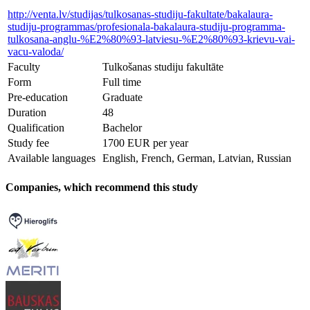
http://venta.lv/studijas/tulkosanas-studiju-fakultate/bakalaura-
studiju-programmas/profesionala-bakalaura-studiju-programma-
tulkosana-anglu-%E2%80%93-latviesu-%E2%80%93-krievu-vai-
vacu-valoda/
Faculty
Tulkošanas studiju fakultāte
Form
Full time
Pre-education
Graduate
Duration
48
Qualification
Bachelor
Study fee
1700 EUR per year
Available languages
English, French, German, Latvian, Russian
Companies, which recommend this study