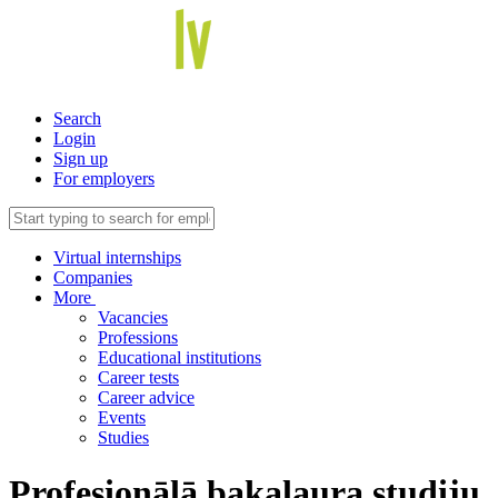
Search
Login
Sign up
For employers
Virtual internships
Companies
More
Vacancies
Professions
Educational institutions
Career tests
Career advice
Events
Studies
Profesionālā bakalaura studiju