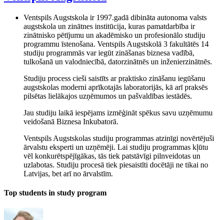
Ventspils Augstskola ir 1997.gadā dibināta autonoma valsts
augstskola un zinātnes institūcija, kuras pamatdarbība ir
zinātnisko pētījumu un akadēmisko un profesionālo studiju
programmu īstenošana. Ventspils Augstskolā 3 fakultātēs 14
studiju programmās var iegūt zināšanas biznesa vadībā,
tulkošanā un valodniecībā, datorzinātnēs un inženierzinātnēs.
Studiju process cieši saistīts ar praktisko zināšanu iegūšanu
augstskolas moderni aprīkotajās laboratorijās, kā arī praksēs
pilsētas lielākajos uzņēmumos un pašvaldības iestādēs.
Jau studiju laikā iespējams izmēģināt spēkus savu uzņēmumu
veidošanā Biznesa Inkubatorā.
Ventspils Augstskolas studiju programmas atzinīgi novērtējuši
ārvalstu eksperti un uzņēmēji. Lai studiju programmas kļūtu
vēl konkurētspējīgākas, tās tiek patstāvīgi pilnveidotas un
uzlabotas. Studiju procesā tiek piesaistīti docētāji ne tikai no
Latvijas, bet arī no ārvalstīm.
Top students in study program