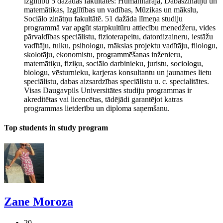
izglītību 5 dažādās fakultātēs: Humanitārajā, Dabaszinātņu un
matemātikas, Izglītības un vadības, Mūzikas un mākslu,
Sociālo zinātņu fakultātē. 51 dažāda līmeņa studiju
programmā var apgūt starpkultūru attiecību menedžeru, vides
pārvaldības speciālistu, fizioterapeitu, datordizaineru, iestāžu
vadītāju, tulku, psihologu, mākslas projektu vadītāju, filologu,
skolotāju, ekonomistu, programmēšanas inženieru,
matemātiķu, fiziķu, sociālo darbinieku, juristu, sociologu,
biologu, vēsturnieku, karjeras konsultantu un jaunatnes lietu
speciālistu, dabas aizsardzības speciālistu u. c. specialitātes.
Visas Daugavpils Universitātes studiju programmas ir
akreditētas vai licencētas, tādējādi garantējot katras
programmas lietderību un diploma saņemšanu.
Top students in study program
Zane Moroza
20