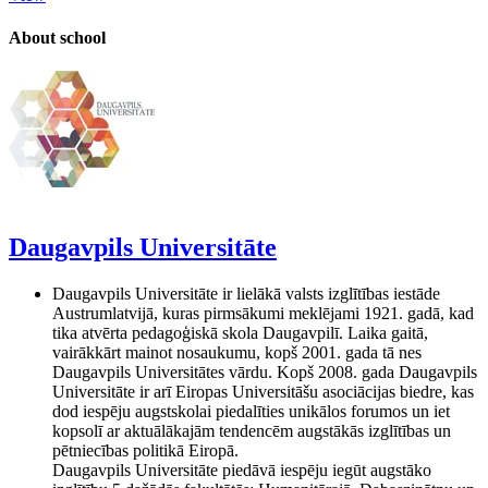
About school
Daugavpils Universitāte
Daugavpils Universitāte ir lielākā valsts izglītības iestāde
Austrumlatvijā, kuras pirmsākumi meklējami 1921. gadā, kad
tika atvērta pedagoģiskā skola Daugavpilī. Laika gaitā,
vairākkārt mainot nosaukumu, kopš 2001. gada tā nes
Daugavpils Universitātes vārdu. Kopš 2008. gada Daugavpils
Universitāte ir arī Eiropas Universitāšu asociācijas biedre, kas
dod iespēju augstskolai piedalīties unikālos forumos un iet
kopsolī ar aktuālākajām tendencēm augstākās izglītības un
pētniecības politikā Eiropā.
Daugavpils Universitāte piedāvā iespēju iegūt augstāko