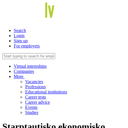
Search
Login
Sign up
For employers
Virtual internships
Companies
More
Vacancies
Professions
Educational institutions
Career tests
Career advice
Events
Studies
Starptautisko ekonomisko