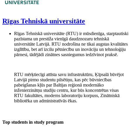
Rīgas Tehniskā universitāte
Rīgas Tehniskā universitāte (RTU) ir mūsdienīga, starptautiski
pazīstama un prestiža vienīgā daudznozaru tehniskā
universitāte Latvijā. RTU nodrošina ne tikai augstas kvalitātes
izglītību, bet arī izcilu pētniecību un inovāciju un tehnoloģiju
pārnesi, tādējādi zinātnes sasniegumus iedzīvinot praksē.
RTU mērķtiecīgi attīsta savu infrastruktūru, Ķīpsalā būvējot
Latvijā pirmo studentu pilsētiņu, kas pēc būvniecības
pabeigšanas kļūs par Baltijas reģionā modernāko
inženierzinātņu studiju centru, kur būs koncentrētas visas
RTU fakultātes, moderns laboratoriju korpuss, Zinātniskā
bibliotēka un administratīvās ēkas.
Top students in study program