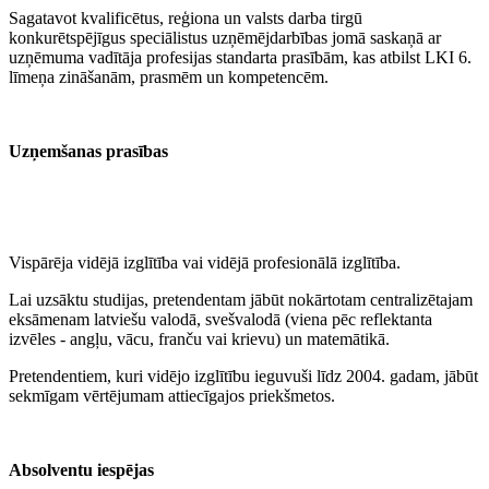
Sagatavot kvalificētus, reģiona un valsts darba tirgū
konkurētspējīgus speciālistus uzņēmējdarbības jomā saskaņā ar
uzņēmuma vadītāja profesijas standarta prasībām, kas atbilst LKI 6.
līmeņa zināšanām, prasmēm un kompetencēm.
Uzņemšanas prasības
Vispārēja vidējā izglītība vai vidējā profesionālā izglītība.
Lai uzsāktu studijas, pretendentam jābūt nokārtotam centralizētajam
eksāmenam latviešu valodā, svešvalodā (viena pēc reflektanta
izvēles - angļu, vācu, franču vai krievu) un matemātikā.
Pretendentiem, kuri vidējo izglītību ieguvuši līdz 2004. gadam, jābūt
sekmīgam vērtējumam attiecīgajos priekšmetos.
Absolventu iespējas