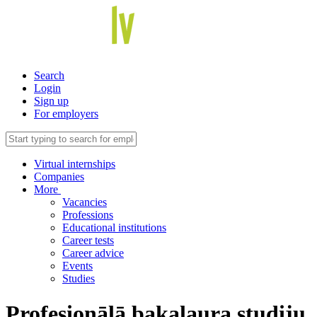
Search
Login
Sign up
For employers
Virtual internships
Companies
More
Vacancies
Professions
Educational institutions
Career tests
Career advice
Events
Studies
Profesionālā bakalaura studiju