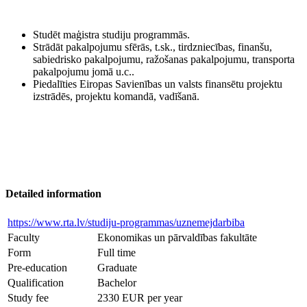
Studēt maģistra studiju programmās.
Strādāt pakalpojumu sfērās, t.sk., tirdzniecības, finanšu,
sabiedrisko pakalpojumu, ražošanas pakalpojumu, transporta
pakalpojumu jomā u.c..
Piedalīties Eiropas Savienības un valsts finansētu projektu
izstrādēs, projektu komandā, vadīšanā.
Detailed information
https://www.rta.lv/studiju-programmas/uznemejdarbiba
Faculty
Ekonomikas un pārvaldības fakultāte
Form
Full time
Pre-education
Graduate
Qualification
Bachelor
Study fee
2330 EUR per year