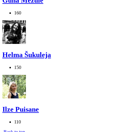
Guna Mežule
160
Helma Šukuleja
150
Ilze Puisane
110
Back to top