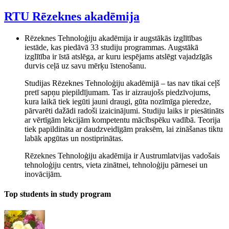
RTU Rēzeknes akadēmija
Rēzeknes Tehnoloģiju akadēmija ir augstākās izglītības
iestāde, kas piedāvā 33 studiju programmas. Augstākā
izglītība ir īstā atslēga, ar kuru iespējams atslēgt vajadzīgās
durvis ceļā uz savu mērķu īstenošanu.
Studijas Rēzeknes Tehnoloģiju akadēmijā – tas nav tikai ceļš
pretī sapņu piepildījumam. Tas ir aizraujošs piedzīvojums,
kura laikā tiek iegūti jauni draugi, gūta nozīmīga pieredze,
pārvarēti dažādi radoši izaicinājumi. Studiju laiks ir piesātināts
ar vērtīgām lekcijām kompetentu mācībspēku vadībā. Teorija
tiek papildināta ar daudzveidīgām praksēm, lai zināšanas tiktu
labāk apgūtas un nostiprinātas.
Rēzeknes Tehnoloģiju akadēmija ir Austrumlatvijas vadošais
tehnoloģiju centrs, vieta zinātnei, tehnoloģiju pārnesei un
inovācijām.
Top students in study program