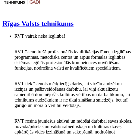
Rīgas Valsts tehnikums
RVT vairāk nekā izglītība!
RVT īsteno trešā profesionālās kvalifikācijas līmeņa izglītības
programmas, metodiskā centra un ārpus formālās izglītības
sistēmas iegūtās profesionālās kompetences novērtēšanas
funkcijas, nodrošina valsti ar kvalificētiem speciālistiem.
RVT tiek īstenots mērķtiecīgs darbs, lai virzītu audzēkņu
izziņas un pašizveidošanās darbību, lai viņi aktualizētu
sabiedrībā dominējošās kultūras vērtības un darba tikumu, lai
tehnikums audzēkņiem ir ne tikai zināšanu sniedzējs, bet arī
garīgo un morālo vērtību veidotājs.
RVT rosina jauniešus aktīvai un radošai darbībai savas skolas,
novada/pilsētas un valsts sabiedriskajā un kultūras dzīvē,
apkārtējās vides izzināšanā un sakopšanā, nodrošinot