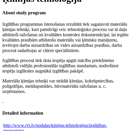
About study program
Izglītības programmas īstenošanas rezultātā tiek sagatavoti materiālu
ķīmijas tehniķi, kuri patstāvīgi veic tehnoloģisko procesu vai tā daļu
atbilstoši ražošanas un kvalitātes kontroles dokumentācijai, lai iegūtu
kvalitātes prasībām atbilstošu materiālu vai ķīmisku maisījumu,
ievērojot darba aizsardzības un vides aizsardzības prasības, darba
procesā sadarbojas ar citiem speciālistiem.
Izglītības procesā tiek dota iespēja apgūt mācību priekšmetus
atbilstoši vidējās profesionālās izglītības standartam, nodrošinot
iespēju izglītoties augstākā izglītības pakāpē.
Materiālu ķīmijas tehniķi var strādāt ķīmijas, kokrūpniecības,
poligrāfijas, metālapstrādes, būvmateriālu ražošanas u. c.
uzņēmumos.
.
Detailed information
http://www.rvt.lv/nodalas/kimijas-tehnologijas/izglitibas-
programma