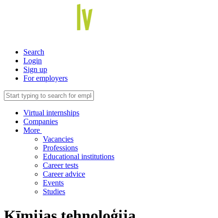
Search
Login
Sign up
For employers
Virtual internships
Companies
More
Vacancies
Professions
Educational institutions
Career tests
Career advice
Events
Studies
Ķīmijas tehnoloģija