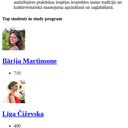
audzēkņiem praktiskas iespējas iesaistīties tautas tradīciju un
kultūrvēsturiskā mantojuma apzināšanā un saglabāšanā.
Top students in study program
Ilārija Martinsone
710
Līga Čiževska
400