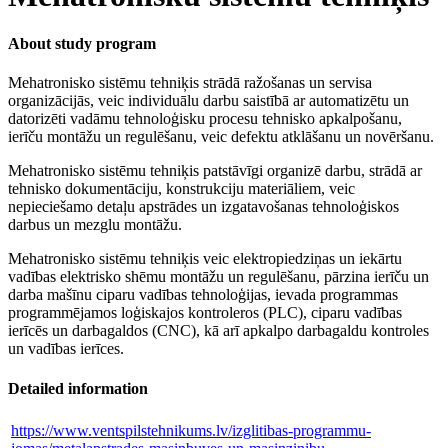
About study program
Mehatronisko sistēmu tehniķis strādā ražošanas un servisa
organizācijās, veic individuālu darbu saistībā ar automatizētu un
datorizēti vadāmu tehnoloģisku procesu tehnisko apkalpošanu,
ierīču montāžu un regulēšanu, veic defektu atklāšanu un novēršanu.
Mehatronisko sistēmu tehniķis patstāvīgi organizē darbu, strādā ar
tehnisko dokumentāciju, konstrukciju materiāliem, veic
nepieciešamo detaļu apstrādes un izgatavošanas tehnoloģiskos
darbus un mezglu montāžu.
Mehatronisko sistēmu tehniķis veic elektropiedziņas un iekārtu
vadības elektrisko shēmu montāžu un regulēšanu, pārzina ierīču un
darba mašīnu ciparu vadības tehnoloģijas, ievada programmas
programmējamos loģiskajos kontroleros (PLC), ciparu vadības
ierīcēs un darbagaldos (CNC), kā arī apkalpo darbagaldu kontroles
un vadības ierīces.
Detailed information
https://www.ventspilstehnikums.lv/izglitibas-programmu-