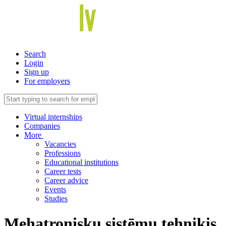
Search
Login
Sign up
For employers
Virtual internships
Companies
More
Vacancies
Professions
Educational institutions
Career tests
Career advice
Events
Studies
Mehatronisku sistēmu tehniķis