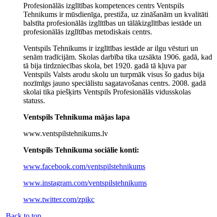
Profesionālās izglītības kompetences centrs Ventspils
Tehnikums ir mūsdienīga, prestiža, uz zināšanām un kvalitāti
balstīta profesionālās izglītības un tālākizglītības iestāde un
profesionālās izglītības metodiskais centrs.
Ventspils Tehnikums ir izglītības iestāde ar ilgu vēsturi un
senām tradīcijām. Skolas darbība tika uzsākta 1906. gadā, kad
tā bija tirdzniecības skola, bet 1920. gadā tā kļuva par
Ventspils Valsts arodu skolu un turpmāk visus šo gadus bija
nozīmīgs jauno speciālistu sagatavošanas centrs. 2008. gadā
skolai tika piešķirts Ventspils Profesionālās vidusskolas
statuss.
Ventspils Tehnikuma mājas lapa
www.ventspilstehnikums.lv
Ventspils Tehnikuma sociālie konti:
www.facebook.com/ventspilstehnikums
www.instagram.com/ventspilstehnikums
www.twitter.com/zpikc
Back to top