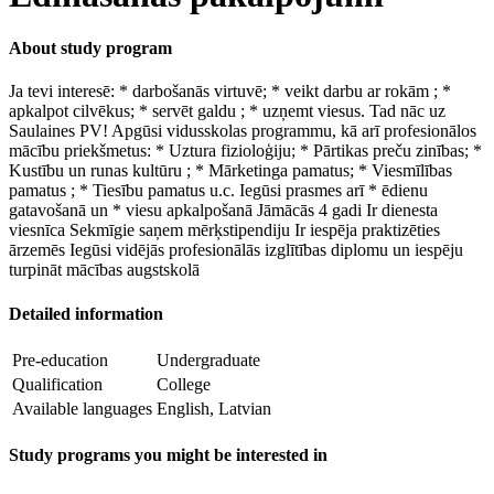
About study program
Ja tevi interesē: * darbošanās virtuvē; * veikt darbu ar rokām ; *
apkalpot cilvēkus; * servēt galdu ; * uzņemt viesus. Tad nāc uz
Saulaines PV! Apgūsi vidusskolas programmu, kā arī profesionālos
mācību priekšmetus: * Uztura fizioloģiju; * Pārtikas preču zinības; *
Kustību un runas kultūru ; * Mārketinga pamatus; * Viesmīlības
pamatus ; * Tiesību pamatus u.c. Iegūsi prasmes arī * ēdienu
gatavošanā un * viesu apkalpošanā Jāmācās 4 gadi Ir dienesta
viesnīca Sekmīgie saņem mērķstipendiju Ir iespēja praktizēties
ārzemēs Iegūsi vidējās profesionālās izglītības diplomu un iespēju
turpināt mācības augstskolā
Detailed information
Pre-education
Undergraduate
Qualification
College
Available languages
English, Latvian
Study programs you might be interested in