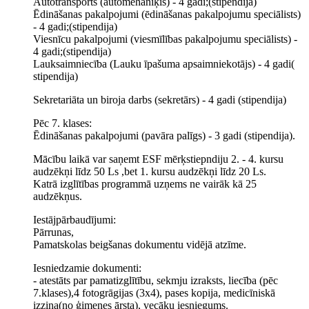
Autotransports (automehāniķis) - 4 gadi;(stipendija)
Ēdināšanas pakalpojumi (ēdināšanas pakalpojumu speciālists)
- 4 gadi;(stipendija)
Viesnīcu pakalpojumi (viesmīlības pakalpojumu speciālists) -
4 gadi;(stipendija)
Lauksaimniecība (Lauku īpašuma apsaimniekotājs) - 4 gadi(
stipendija)
Sekretariāta un biroja darbs (sekretārs) - 4 gadi (stipendija)
Pēc 7. klases:
Ēdināšanas pakalpojumi (pavāra palīgs) - 3 gadi (stipendija).
Mācību laikā var saņemt ESF mērķstiepndiju 2. - 4. kursu
audzēkņi līdz 50 Ls ,bet 1. kursu audzēkņi līdz 20 Ls.
Katrā izglītības programmā uzņems ne vairāk kā 25
audzēkņus.
Iestājpārbaudījumi:
Pārrunas,
Pamatskolas beigšanas dokumentu vidējā atzīme.
Iesniedzamie dokumenti:
- atestāts par pamatizglītību, sekmju izraksts, liecība (pēc
7.klases),4 fotogrāgijas (3x4), pases kopija, medicīniskā
izziņa(no ģimenes ārsta), vecāku iesniegums.