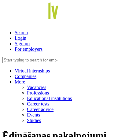
Search
Login
Sign up
For employers
Virtual internships
Companies
More
Vacancies
Professions
Educational institutions
Career tests
Career advice
Events
Studies
Ēdināšanas pakalpojumi