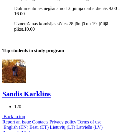
Dokumentu iesniegšana no 13. jūnija darba dienās 9.00 -
16.00
Uzņemšanas komisijas sēdes 28.jūnijā un 19. jūlijā
plkst.10.00
Top students in study program
Sandis Karklins
120
Back to top
Report an issue
Contacts
Privacy policy
Terms of use
English (EN)
Eesti (ET)
Lietuvių (LT)
Latviešu (LV)