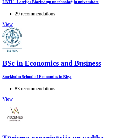
LBTU - Latvijas Biozinātņu un tehnoloģiju universitāte
29 recommendations
View
BSc in Economics and Business
Stockholm School of Economics in Riga
83 recommendations
View
Tūrisma organizācija un vadība,