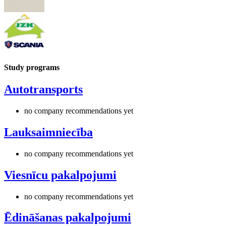
Study programs
Autotransports
no company recommendations yet
Lauksaimniecība
no company recommendations yet
Viesnīcu pakalpojumi
no company recommendations yet
Ēdināšanas pakalpojumi