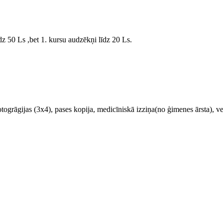
z 50 Ls ,bet 1. kursu audzēkņi līdz 20 Ls.
4 fotogrāgijas (3x4), pases kopija, medicīniskā izziņa(no ģimenes ārsta), 