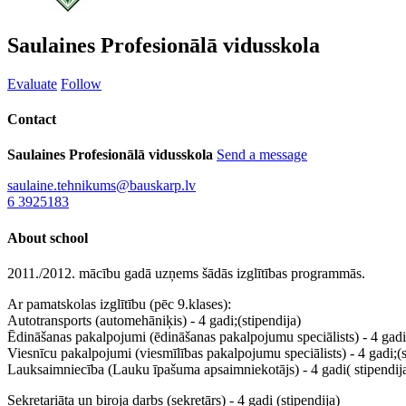
Saulaines Profesionālā vidusskola
Evaluate
Follow
Contact
Saulaines Profesionālā vidusskola
Send a message
saulaine.tehnikums@bauskarp.lv
6 3925183
About school
2011./2012. mācību gadā uzņems šādās izglītības programmās.
Ar pamatskolas izglītību (pēc 9.klases):
Autotransports (automehāniķis) - 4 gadi;(stipendija)
Ēdināšanas pakalpojumi (ēdināšanas pakalpojumu speciālists) - 4 gadi;
Viesnīcu pakalpojumi (viesmīlības pakalpojumu speciālists) - 4 gadi;(s
Lauksaimniecība (Lauku īpašuma apsaimniekotājs) - 4 gadi( stipendij
Sekretariāta un biroja darbs (sekretārs) - 4 gadi (stipendija)