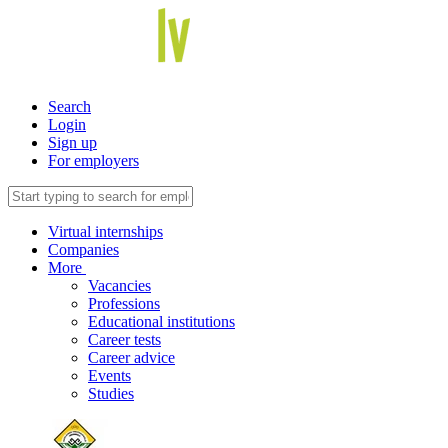
Search
Login
Sign up
For employers
Virtual internships
Companies
More
Vacancies
Professions
Educational institutions
Career tests
Career advice
Events
Studies