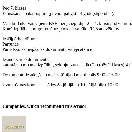
Pēc 7. klases:
Ēdināšanas pakalpojumi (pavāra palīgs) - 3 gadi (stipendija).
Mācību laikā var saņemt ESF mērķstiepndiju 2. - 4. kursu audzēkņi līd
Katrā izglītības programmā uzņems ne vairāk kā 25 audzēkņus.
Iestājpārbaudījumi:
Pārrunas,
Pamatskolas beigšanas dokumentu vidējā atzīme.
Iesniedzamie dokumenti:
- atestāts par pamatizglītību, sekmju izraksts, liecība (pēc 7.klases),
Dokumentu iesniegšana no 13. jūnija darba dienās 9.00 - 16.00
Uzņemšanas komisijas sēdes 28.jūnijā un 19. jūlijā plkst.10.00
Companies, which recommend this school