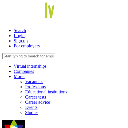
Search
Login
Sign up
For employers
Virtual internships
Companies
More
Vacancies
Professions
Educational institutions
Career tests
Career advice
Events
Studies