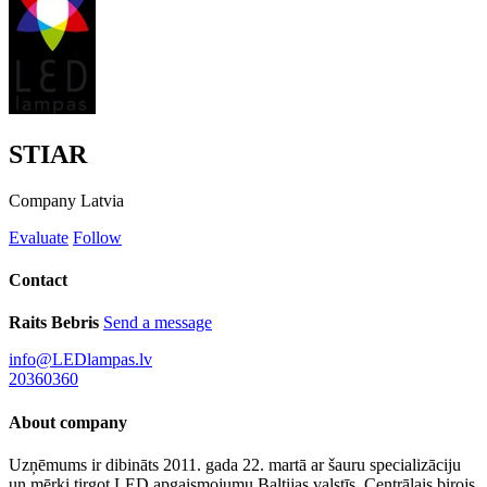
STIAR
Company
Latvia
Evaluate
Follow
Contact
Raits Bebris
Send a message
info@LEDlampas.lv
20360360
About company
Uzņēmums ir dibināts 2011. gada 22. martā ar šauru specializāciju
un mērķi tirgot LED apgaismojumu Baltijas valstīs. Centrālais birojs