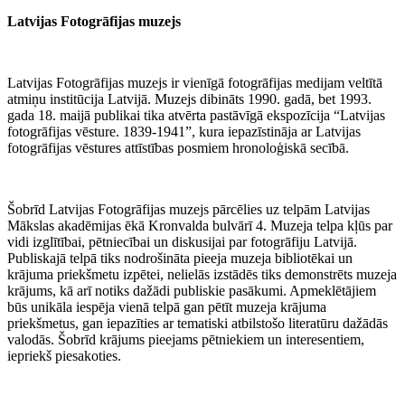
Latvijas Fotogrāfijas muzejs
Latvijas Fotogrāfijas muzejs ir vienīgā fotogrāfijas medijam veltītā
atmiņu institūcija Latvijā. Muzejs dibināts 1990. gadā, bet 1993.
gada 18. maijā publikai tika atvērta pastāvīgā ekspozīcija “Latvijas
fotogrāfijas vēsture. 1839-1941”, kura iepazīstināja ar Latvijas
fotogrāfijas vēstures attīstības posmiem hronoloģiskā secībā.
Šobrīd Latvijas Fotogrāfijas muzejs pārcēlies uz telpām Latvijas
Mākslas akadēmijas ēkā Kronvalda bulvārī 4. Muzeja telpa kļūs par
vidi izglītībai, pētniecībai un diskusijai par fotogrāfiju Latvijā.
Publiskajā telpā tiks nodrošināta pieeja muzeja bibliotēkai un
krājuma priekšmetu izpētei, nelielās izstādēs tiks demonstrēts muzeja
krājums, kā arī notiks dažādi publiskie pasākumi. Apmeklētājiem
būs unikāla iespēja vienā telpā gan pētīt muzeja krājuma
priekšmetus, gan iepazīties ar tematiski atbilstošo literatūru dažādās
valodās. Šobrīd krājums pieejams pētniekiem un interesentiem,
iepriekš piesakoties.