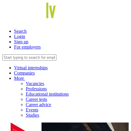
Search
Login
Sign up
For employers
Virtual internships
Companies
More
Vacancies
Professions
Educational institutions
Career tests
Career advice
Events
Studies