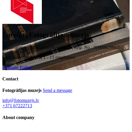
Latvijas Fotogrāfijas muzejs
Rīgas vēstures un kuģniecības muzejs, Reg. No.: 90000029912
State authority
Latvia
1 - 15 employees
Evaluate
Follow
Contact
Fotogrāfijas muzejs
Send a message
info@fotomuzejs.lv
+371 67222713
About company