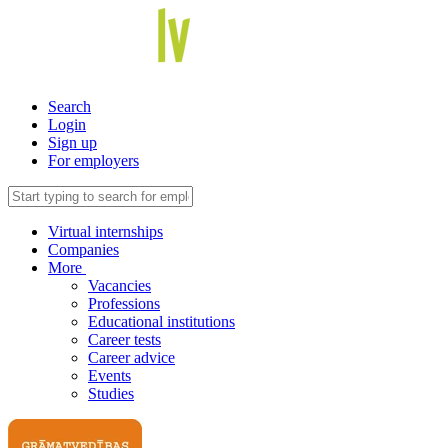
Search
Login
Sign up
For employers
Virtual internships
Companies
More
Vacancies
Professions
Educational institutions
Career tests
Career advice
Events
Studies