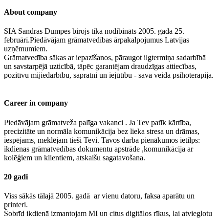
About company
SIA Sandras Dumpes birojs tika nodibināts 2005. gada 25.
februārī.Piedāvājam grāmatvedības ārpakalpojumus Latvijas
uzņēmumiem.
Grāmatvedība sākas ar iepazīšanos, pāraugot ilgtermiņa sadarbībā
un savstarpējā uzticībā, tāpēc garantējam draudzīgas attiecības,
pozitīvu mijiedarbību, sapratni un iejūtību - sava veida psihoterapija.
Career in company
Piedāvājam grāmatveža palīga vakanci . Ja Tev patīk kārtība,
precizitāte un normāla komunikācija bez lieka stresa un drāmas,
iespējams, meklējam tieši Tevi. Tavos darba pienākumos ietilps:
ikdienas grāmatvedības dokumentu apstrāde ,komunikācija ar
kolēģiem un klientiem, atskaišu sagatavošana.
20 gadi
Viss sākās tālajā 2005. gadā ar vienu datoru, faksa aparātu un
printeri.
Šobrīd ikdienā izmantojam MI un citus digitālos rīkus, lai atvieglotu