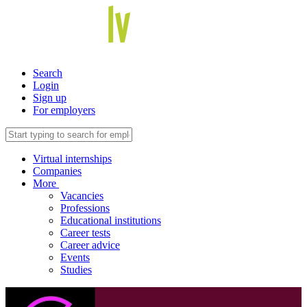
Search
Login
Sign up
For employers
Virtual internships
Companies
More
Vacancies
Professions
Educational institutions
Career tests
Career advice
Events
Studies