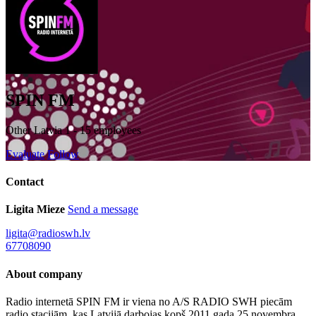
SPIN FM
Other
Latvia
1 - 15 employees
Evaluate
Follow
Contact
Ligita Mieze
Send a message
ligita@radioswh.lv
67708090
About company
Radio internetā SPIN FM ir viena no A/S RADIO SWH piecām
radio stacijām, kas Latvijā darbojas kopš 2011.gada 25.novembra.