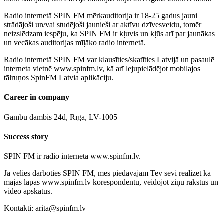
Radio internetā SPIN FM mērķauditorija ir 18-25 gadus jauni
strādājoši un/vai studējoši jaunieši ar aktīvu dzīvesveidu, tomēr
neizslēdzam iespēju, ka SPIN FM ir kļuvis un kļūs arī par jaunākas
un vecākas auditorijas mīļāko radio internetā.
Radio internetā SPIN FM var klausīties/skatīties Latvijā un pasaulē
interneta vietnē www.spinfm.lv, kā arī lejupielādējot mobilajos
tālruņos SpinFM Latvia aplikāciju.
Career in company
Ganību dambis 24d, Rīga, LV-1005
Success story
SPIN FM ir radio internetā www.spinfm.lv.
Ja vēlies darboties SPIN FM, mēs piedāvājam Tev sevi realizēt kā
mājas lapas www.spinfm.lv korespondentu, veidojot ziņu rakstus un
video apskatus.
Kontakti: arita@spinfm.lv