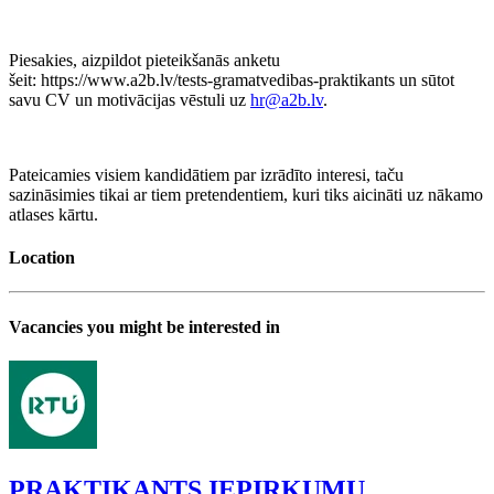
Piesakies, aizpildot pieteikšanās anketu
šeit: https://www.a2b.lv/tests-gramatvedibas-praktikants un sūtot
savu CV un motivācijas vēstuli uz
hr@a2b.lv
.
Pateicamies visiem kandidātiem par izrādīto interesi, taču
sazināsimies tikai ar tiem pretendentiem, kuri tiks aicināti uz nākamo
atlases kārtu.
Location
Vacancies you might be interested in
PRAKTIKANTS IEPIRKUMU