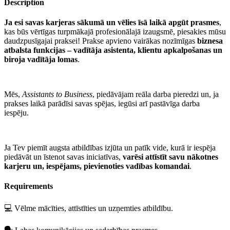
Description
Ja esi savas karjeras sākumā un vēlies īsā laikā apgūt prasmes
,
kas būs vērtīgas turpmākajā profesionālajā izaugsmē, piesakies mūsu
daudzpusīgajai praksei! Prakse apvieno vairākas nozīmīgas
biznesa
atbalsta funkcijas – vadītāja asistenta, klientu apkalpošanas un
biroja vadītāja lomas
.
Mēs,
Assistants to Business
, piedāvājam reāla darba pieredzi un, ja
prakses laikā parādīsi savas spējas, iegūsi arī pastāvīga darba
iespēju.
Ja Tev piemīt augsta atbildības izjūta un patīk vide, kurā ir iespēja
piedāvāt un īstenot savas iniciatīvas,
varēsi attīstīt savu nākotnes
karjeru un, iespējams, pievienoties vadības komandai
.
Requirements
💻 Vēlme mācīties, attīstīties un uzņemties atbildību.