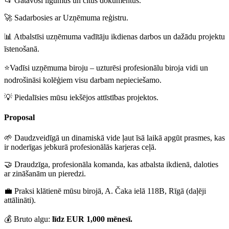
📂 Gatavosi līgumus un citus dokumentus.
🚀 Sadarbosies ar Uzņēmuma reģistru.
📊 Atbalstīsi uzņēmuma vadītāju ikdienas darbos un dažādu projektu
īstenošanā.
⭐Vadīsi uzņēmuma biroju – uzturēsi profesionālu biroja vidi un
nodrošināsi kolēģiem visu darbam nepieciešamo.
💡 Piedalīsies mūsu iekšējos attīstības projektos.
Proposal
🌱 Daudzveidīgā un dinamiskā vide ļaut īsā laikā apgūt prasmes, kas
ir noderīgas jebkurā profesionālās karjeras ceļā.
🤝 Draudzīga, profesionāla komanda, kas atbalsta ikdienā, daloties
ar zināšanām un pieredzi.
💼 Praksi klātienē mūsu birojā, A. Čaka ielā 118B, Rīgā (daļēji
attālināti).
💰 Bruto algu:
līdz EUR 1,000 mēnesī.