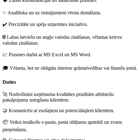
🗣️ Labas komunikācijas un sadarbības prasmes.
✨ Analītiska un uz risinājumiem vērsta domāšana.
✔️ Precizitāte un spēja uzņemties iniciatīvu.
🌐 Labas latviešu un angļu valodas zināšanas, vēlamas krievu
valodas zināšanas.
📈 Prasmes darbā ar MS Excel un MS Word.
🎓 Vēlama, bet ne obligāta interese grāmatvedības vai finanšu jomā.
Duties
🚀 Nodrošināsi uzņēmuma kvalitātes prasībām atbilstošu
pakalpojumu sniegšanu klientiem.
🤝 Komunicēsi ar esošajiem un potenciālajiem klientiem.
📦 Veiksi ienākošo e-pastu, pasta sūtījumu apstrādi un zvanu
pieņemšanu.