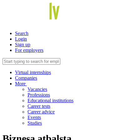
Search
Login
Sign up
For employers
Virtual internships
Companies
More
Vacancies
Professions
Educational institutions
Career tests
Career advice
Events
Studies
Biznesa atbalsta