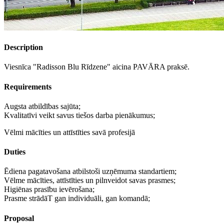
Description
Viesnīca "Radisson Blu Rīdzene" aicina PAVĀRA praksē.
Requirements
Augsta atbildības sajūta;
Kvalitatīvi veikt savus tiešos darba pienākumus;
Vēlmi mācīties un attīstīties savā profesijā
Duties
Ēdiena pagatavošana atbilstoši uzņēmuma standartiem;
Vēlme mācīties, attīstīties un pilnveidot savas prasmes;
Higiēnas prasību ievērošana;
Prasme strādāT gan individuāli, gan komandā;
Proposal