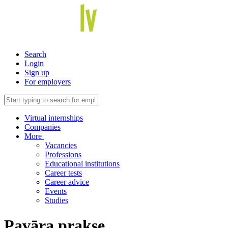
Search
Login
Sign up
For employers
Virtual internships
Companies
More
Vacancies
Professions
Educational institutions
Career tests
Career advice
Events
Studies
Pavāra prakse