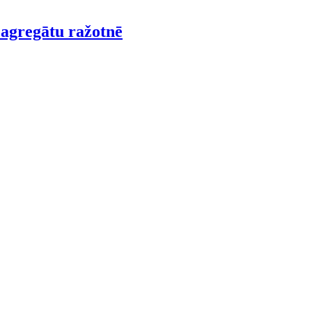
agregātu ražotnē