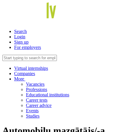
Search
Login
Sign up
For employers
Virtual internships
Companies
More
Vacancies
Professions
Educational institutions
Career tests
Career advice
Events
Studies
Automobiļu mazgātājs/-a