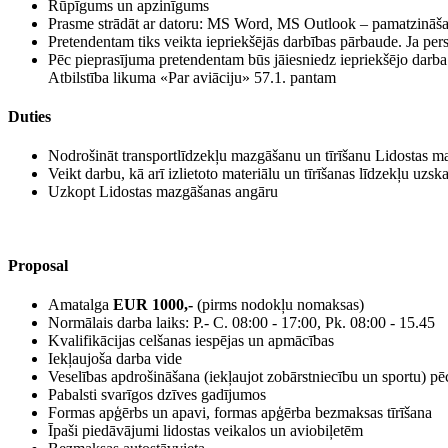
Rūpīgums un apzinīgums
Prasme strādāt ar datoru: MS Word, MS Outlook – pamatzināš
Pretendentam tiks veikta iepriekšējās darbības pārbaude. Ja perso
Pēc pieprasījuma pretendentam būs jāiesniedz iepriekšējo darb
Atbilstība likuma «Par aviāciju» 57.1. pantam
Duties
Nodrošināt transportlīdzekļu mazgāšanu un tīrīšanu Lidostas 
Veikt darbu, kā arī izlietoto materiālu un tīrīšanas līdzekļu uzska
Uzkopt Lidostas mazgāšanas angāru
Proposal
Amatalga
EUR 1000,-
(pirms nodokļu nomaksas)
Normālais darba laiks: P.- C. 08:00 - 17:00, Pk. 08:00 - 15.45
Kvalifikācijas celšanas iespējas un apmācības
Iekļaujoša darba vide
Veselības apdrošināšana (iekļaujot zobārstniecību un sportu) pēc
Pabalsti svarīgos dzīves gadījumos
Formas apģērbs un apavi, formas apģērba bezmaksas tīrīšana
Īpaši piedāvājumi lidostas veikalos un aviobiļetēm