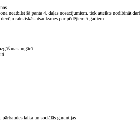
anas
na neatbilst šā panta 4. daļas nosacījumiem, tiek atteikts nodibināt darb
a devēju rakstiskās atsauksmes par pēdējiem 5 gadiem
mazgāšanas angārā
iti
 pārbaudes laika un sociālās garantijas