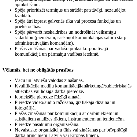
aprakstīšanu.
Spēja prioritizēt termiņus un strādāt patstāvīgi, nezaudējot
kvalitāti.
Spēja ātri izprast galvenās rīka vai procesa funkcijas un
priekšrocības.
Spēja pārvarēt neskaidrības un nodrošināt veiksmīgu
sadarbību (piemēram, saskaņot komunikācijas saturu starp
administratīvajām komandām).
Plašas zināšanas par vadošo praksi korporatīvajā
komunikācijā un pārmaiņu vadības ietekmē.
Vēlamās, bet ne obligātās prasības
Vācu un latviešu valodas zināšanas.
Kvalifikācija mediju komunikācijā/mārketingā/sabiedriskajās
attiecībās vai līdzīga darba pieredze.
Iepriekšēja pieredze līdzīgā amatā.
Pieredze video/audio ražošanā, grafiskajā dizainā un
fotogrāfijā.
Plašas zināšanas par komunikāciju ar darbiniekiem un
saistītajiem analīzes rīkiem, instrumentiem un tendencēm.
Pieredze pasākumu organizēšanā.
Nevalstisko organizāciju tīkls vai zināšanas par brīvprātīgā
darba principiem Latvijā vai Eiropas līmenī.