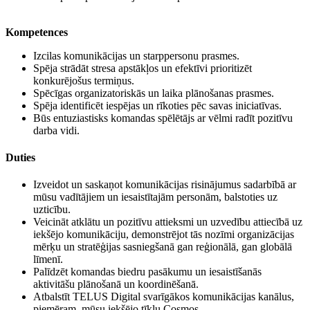
Kompetences
Izcilas komunikācijas un starppersonu prasmes.
Spēja strādāt stresa apstākļos un efektīvi prioritizēt
konkurējošus termiņus.
Spēcīgas organizatoriskās un laika plānošanas prasmes.
Spēja identificēt iespējas un rīkoties pēc savas iniciatīvas.
Būs entuziastisks komandas spēlētājs ar vēlmi radīt pozitīvu
darba vidi.
Duties
Izveidot un saskaņot komunikācijas risinājumus sadarbībā ar
mūsu vadītājiem un iesaistītajām personām, balstoties uz
uzticību.
Veicināt atklātu un pozitīvu attieksmi un uzvedību attiecībā uz
iekšējo komunikāciju, demonstrējot tās nozīmi organizācijas
mērķu un stratēģijas sasniegšanā gan reģionālā, gan globālā
līmenī.
Palīdzēt komandas biedru pasākumu un iesaistīšanās
aktivitāšu plānošanā un koordinēšanā.
Atbalstīt TELUS Digital svarīgākos komunikācijas kanālus,
piemēram, mūsu iekšējo tīklu Cosmos.