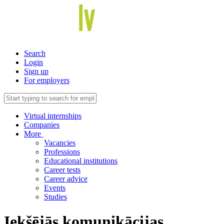
Search
Login
Sign up
For employers
Virtual internships
Companies
More
Vacancies
Professions
Educational institutions
Career tests
Career advice
Events
Studies
Iekšējās komunikācijas