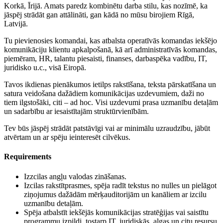
Korkā, Īrijā. Amats paredz kombinētu darba stilu, kas nozīmē, ka
jāspēj strādāt gan attālināti, gan kādā no mūsu birojiem Rīgā,
Latvijā.
Tu pievienosies komandai, kas atbalsta operatīvās komandas iekšējo
komunikāciju klientu apkalpošanā, kā arī administratīvās komandas,
piemēram, HR, talantu piesaisti, finanses, darbaspēka vadību, IT,
juridisko u.c., visā Eiropā.
Tavos ikdienas pienākumos ietilps rakstīšana, teksta pārskatīšana un
satura veidošana dažādiem komunikācijas uzdevumiem, daži no
tiem ilgstošāki, citi – ad hoc. Visi uzdevumi prasa uzmanību detaļām
un sadarbību ar iesaistītajām struktūrvienībām.
Tev būs jāspēj strādāt patstāvīgi vai ar minimālu uzraudzību, jābūt
atvērtam un ar spēju ieinteresēt cilvēkus.
Requirements
Izzcilas angļu valodas zināšanas.
Izcilas rakstītprasmes, spēja radīt tekstus no nulles un pielāgot
ziņojumus dažādām mērķauditorijām un kanāliem ar izcilu
uzmanību detaļām.
Spēja atbalstīt iekšējās komunikācijas stratēģijas vai saistītu
programmu izpildi, tostarp IT, juridiskās, algas un citu resursu