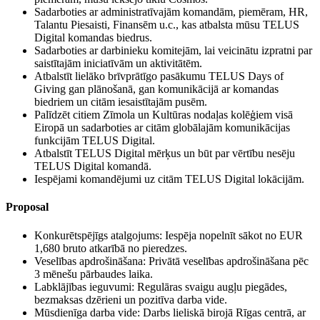
Sadarboties ar administratīvajām komandām, piemēram, HR,
Talantu Piesaisti, Finansēm u.c., kas atbalsta mūsu TELUS
Digital komandas biedrus.
Sadarboties ar darbinieku komitejām, lai veicinātu izpratni par
saistītajām iniciatīvām un aktivitātēm.
Atbalstīt lielāko brīvprātīgo pasākumu TELUS Days of
Giving gan plānošanā, gan komunikācijā ar komandas
biedriem un citām iesaistītajām pusēm.
Palīdzēt citiem Zīmola un Kultūras nodaļas kolēģiem visā
Eiropā un sadarboties ar citām globālajām komunikācijas
funkcijām TELUS Digital.
Atbalstīt TELUS Digital mērķus un būt par vērtību nesēju
TELUS Digital komandā.
Iespējami komandējumi uz citām TELUS Digital lokācijām.
Proposal
Konkurētspējīgs atalgojums: Iespēja nopelnīt sākot no EUR
1,680 bruto atkarībā no pieredzes.
Veselības apdrošināšana: Privātā veselības apdrošināšana pēc
3 mēnešu pārbaudes laika.
Labklājības ieguvumi: Regulāras svaigu augļu piegādes,
bezmaksas dzērieni un pozitīva darba vide.
Mūsdienīga darba vide: Darbs lieliskā birojā Rīgas centrā, ar