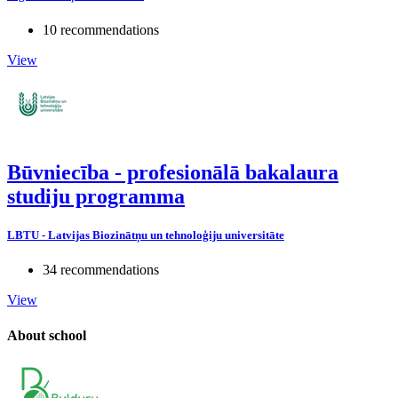
10 recommendations
View
Būvniecība - profesionālā bakalaura
studiju programma
LBTU - Latvijas Biozinātņu un tehnoloģiju universitāte
34 recommendations
View
About school