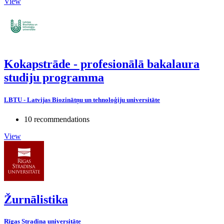
View
Kokapstrāde - profesionālā bakalaura
studiju programma
LBTU - Latvijas Biozinātņu un tehnoloģiju universitāte
10 recommendations
View
Žurnālistika
Rīgas Stradiņa universitāte