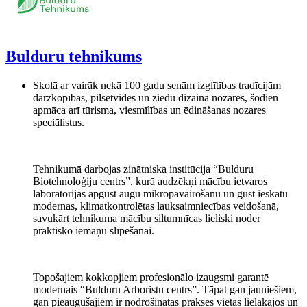
Bulduru tehnikums
Skolā ar vairāk nekā 100 gadu senām izglītības tradīcijām
dārzkopības, pilsētvides un ziedu dizaina nozarēs, šodien
apmāca arī tūrisma, viesmīlības un ēdināšanas nozares
speciālistus.
Tehnikumā darbojas zinātniska institūcija “Bulduru
Biotehnoloģiju centrs”, kurā audzēkņi mācību ietvaros
laboratorijās apgūst augu mikropavairošanu un gūst ieskatu
modernas, klimatkontrolētas lauksaimniecības veidošanā,
savukārt tehnikuma mācību siltumnīcas lieliski noder
praktisko iemaņu slīpēšanai.
Topošajiem kokkopjiem profesionālo izaugsmi garantē
modernais “Bulduru Arboristu centrs”. Tāpat gan jauniešiem,
gan pieaugušajiem ir nodrošinātas prakses vietas lielākajos un