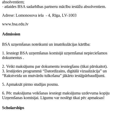
absolventiem;
· atlaides BSA sadarbības partneru mācību iestāžu absolventiem.
Adrese: Lomonosova iela - 4, Rīga, LV-1003
www.bsa.edu.lv
Admission
BSA uzņemšanas noteikumi un imatrikulācijas kārtība:
1. Iesniegt BSA uzņemšanas komisijā uzņemšanai nepieciešamos
dokumentus .
2. Veikt maksājumu par dokumentu iesniegšanu (tikai pārskaitot).
3. Iestājoties programmā “Datordizains, digitālā vizualizācija” un
“Rakstveida un mutvārdu tulkošana” jākārto iestājpārbaudījumi.
5. Apmaksāt pirmo studijas posmu.
6. Pēc maksājuma veikšanas iesniegt maksājuma uzdevuma kopiju
Uzņemšanas komisijai. Līgumu var noslēgt tikai pēc apmaksas!
Scholarships