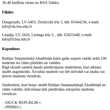
30-40 budžeta vietas no BSA Valdes.
Filiāles
Daugavpils, LV-5403, Dzelzceļu iela 3, tālr. 65444236, e-mail:
info@da.bsa.edu.lv
Liepāja, LV-3416, Liedaga iela 3, , tālr. 63425448, e-mail:
info@li.bsa.edu.lv
Kopmītnes
Baltijas Starptautiskā Akadēmija katru gadu uzņem vairāk nekā 100
studentu no citām pilsētām un valstīm.
Rīgā eksistē samērā daudz piedāvājumu studentiem, kuri atbrauc
studēt augstskolās. Ārvalstu studenti var īrēt dzīvokli vai istabu vai
dzīvot studentu viesnīcās.
Studentiem, kuri brauc studēt Baltijas Starptautiskajā Akadēmijā no
citām valstīm, dzīvošanai tiek piedāvātas sekojošas studentu
viesnīcas:
· «DUCK REPUBLIK»;
· «PRIMA»;