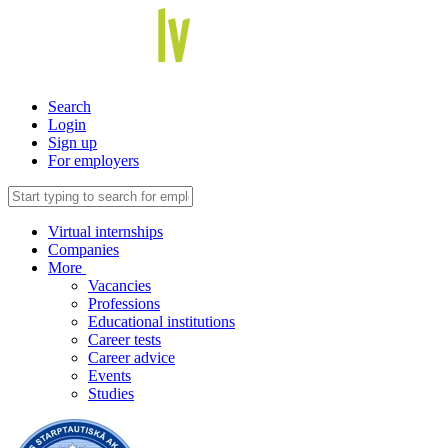
Search
Login
Sign up
For employers
Virtual internships
Companies
More
Vacancies
Professions
Educational institutions
Career tests
Career advice
Events
Studies