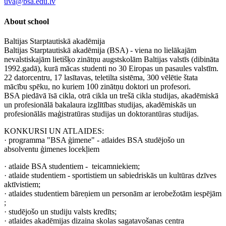
uva@bsa.edu.lv
About school
Baltijas Starptautiskā akadēmija
Baltijas Starptautiskā akadēmija (BSA) - viena no lielākajām
nevalstiskajām lietišķo zinātņu augstskolām Baltijas valstīs (dibināta
1992.gadā), kurā mācas studenti no 30 Eiropas un pasaules valstīm.
22 datorcentru, 17 lasītavas, teletilta sistēma, 300 vēlētie štata
mācību spēku, no kuriem 100 zinātņu doktori un profesori.
BSA piedāvā īsā cikla, otrā cikla un trešā cikla studijas, akadēmiskā
un profesionālā bakalaura izglītības studijas, akadēmiskās un
profesionālās maģistratūras studijas un doktorantūras studijas.
KONKURSI UN ATLAIDES:
· programma "BSA ģimene" - atlaides BSA studējošo un
absolventu ģimenes locekļiem
· atlaide BSA studentiem - teicamniekiem;
· atlaide studentiem - sportistiem un sabiedriskās un kultūras dzīves
aktīvistiem;
· atlaides studentiem bāreņiem un personām ar ierobežotām iespējām
;
· studējošo un studiju valsts kredīts;
· atlaides akadēmijas dizaina skolas sagatavošanas centra