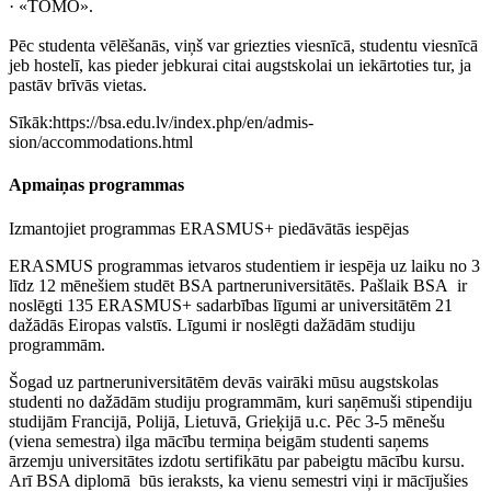
· «TOMO».
Pēc studenta vēlēšanās, viņš var griezties viesnīcā, studentu viesnīcā
jeb hostelī, kas pieder jebkurai citai augstskolai un iekārtoties tur, ja
pastāv brīvās vietas.
Sīkāk:https://bsa.edu.lv/index.php/en/admis-
sion/accommodations.html
Apmaiņas programmas
Izmantojiet programmas ERASMUS+ piedāvātās iespējas
ERASMUS programmas ietvaros studentiem ir iespēja uz laiku no 3
līdz 12 mēnešiem studēt BSA partneruniversitātēs. Pašlaik BSA ir
noslēgti 135 ERASMUS+ sadarbības līgumi ar universitātēm 21
dažādās Eiropas valstīs. Līgumi ir noslēgti dažādām studiju
programmām.
Šogad uz partneruniversitātēm devās vairāki mūsu augstskolas
studenti no dažādām studiju programmām, kuri saņēmuši stipendiju
studijām Francijā, Polijā, Lietuvā, Grieķijā u.c. Pēc 3-5 mēnešu
(viena semestra) ilga mācību termiņa beigām studenti saņems
ārzemju universitātes izdotu sertifikātu par pabeigtu mācību kursu.
Arī BSA diplomā būs ieraksts, ka vienu semestri viņi ir mācījušies