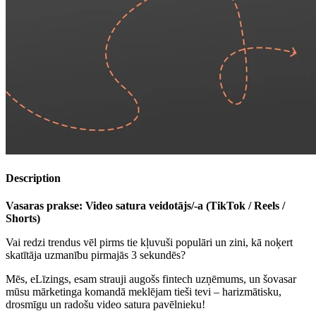
Description
Vasaras prakse: Video satura veidotājs/-a (TikTok / Reels /
Shorts)
Vai redzi trendus vēl pirms tie kļuvuši populāri un zini, kā noķert
skatītāja uzmanību pirmajās 3 sekundēs?
Mēs, eLīzings, esam strauji augošs fintech uzņēmums, un šovasar
mūsu mārketinga komandā meklējam tieši tevi – harizmātisku,
drosmīgu un radošu video satura pavēlnieku!