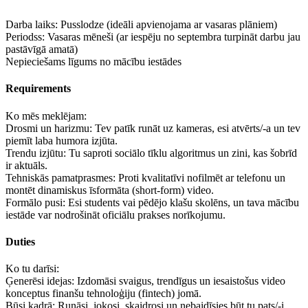
Darba laiks: Pusslodze (ideāli apvienojama ar vasaras plāniem)
Periodss: Vasaras mēneši (ar iespēju no septembra turpināt darbu jau
pastāvīgā amatā)
Nepieciešams līgums no mācību iestādes
Requirements
Ko mēs meklējam:
Drosmi un harizmu: Tev patīk runāt uz kameras, esi atvērts/-a un tev
piemīt laba humora izjūta.
Trendu izjūtu: Tu saproti sociālo tīklu algoritmus un zini, kas šobrīd
ir aktuāls.
Tehniskās pamatprasmes: Proti kvalitatīvi nofilmēt ar telefonu un
montēt dinamiskus īsformāta (short-form) video.
Formālo pusi: Esi students vai pēdējo klašu skolēns, un tava mācību
iestāde var nodrošināt oficiālu prakses norīkojumu.
Duties
Ko tu darīsi:
Ģenerēsi idejas: Izdomāsi svaigus, trendīgus un iesaistošus video
konceptus finanšu tehnoloģiju (fintech) jomā.
Būsi kadrā: Runāsi, jokosi, skaidrosi un nebaidīsies būt tu pats/-i