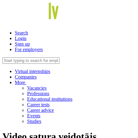
Search
Login
Sign up
For employers
Virtual internships
Companies
More
Vacancies
Professions
Educational institutions
Career tests
Career advice
Events
Studies
Video satura veidotājs