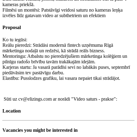
kameras priekšā.
Filmēsi un montēsi: Patstāvīgi veidosi saturu no kameras leņķa
izvēles līdz gatavam video ar subthetriem un efektiem
Proposal
Ko tu iegūsi:
Reālu pieredzi: Strādāsi modernā fintech uzņēmuma Rīgā
mārketinga nodaļā un redzēsi, kā strādā reāls bizness.
Mentoringu: Atbalstu no pieredzējušiem mārketinga kolēģiem un
pilnīgu radošo brīvību tavām trakākajām idejām.
Karjeras startu: Ja vasarā parādīsi sevi no labākās puses, septembrī
piedāvāsim tev pastāvīgu darbu.
Elastību: Pusslodzes grafiku, lai vasara nepaiet tikai strādājot.
Sūti uz cv@elizings.com ar norādi "Video saturs - prakse":
Location
Vacancies you might be interested in