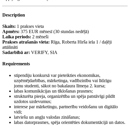
Description
Skaits:
1 prakses vieta
Apmērs:
375 EUR mēnesī (30 stundas nedēļā)
Laika periods:
2 mēneši
Prakses atrašanās vieta:
Rīga, Roberta Hirša iela 1 / daļēji
attālināti
Sadarbībā ar:
VERIFY, SIA
Requirements
stipendiju konkursā var pieteikties ekonomikas,
uzņēmējdarbības, mārketinga, vadībzinību vai līdzīgu
jomu studenti, sākot no bakalaura līmeņa 2. kursa;
labas komunikācijas un tīklošanas prasmes;
strukturēta pieeja, organizētība un spēja patstāvīgi pildīt
uzdotos uzdevumus;
interese par mārketingu, partnerību veidošanu un digitālo
vidi;
latviešu un angļu valodas zināšanas;
labas datorprasmes, spēja orientēties dokumentācijā un datos.