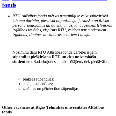
fonds
RTU Attīstības fonda mērķis nemainīgi ir veikt sabiedriskā
labuma darbību, piesaistīt organizāciju, juridisku un fizisku
personu ziedojumus un dāvinājumus, lai augstākās tehniskās
izglītības iestādes, vispirms RTU, veidotu par moderniem
izglītības, zinātnes un kultūras centriem Latvijā.
Nozīmīgu daļu RTU Attīstības fonda darbībā ieņem
stipendiju piešķiršana RTU un citu universitāšu
studentiem
. Sadarbojoties ar atbalstītājiem, tiek piedāvātas:
prakses stipendijas;
studiju stipendijas;
zinātnes un pētniecības stipendijas.
Other vacancies at Rīgas Tehniskās universitātes Attīstības
fonds