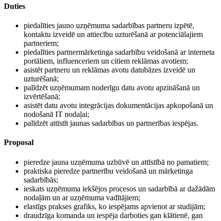
Duties
piedalīties jauno uzņēmuma sadarbības partneru izpētē,
kontaktu izveidē un attiecību uzturēšanā ar potenciālajiem
partneriem;
piedalīties partnermārketinga sadarbību veidošanā ar interneta
portāliem, influenceriem un citiem reklāmas avotiem;
asistēt partneru un reklāmas avotu datubāzes izveidē un
uzturēšanā;
palīdzēt uzņēmumam noderīgu datu avotu apzināšanā un
izvērtēšanā;
asistēt datu avotu integrācijas dokumentācijas apkopošanā un
nodošanā IT nodaļai;
palīdzēt attīstīt jaunas sadarbības un partnerības iespējas.
Proposal
pieredze jauna uzņēmuma uzbūvē un attīstībā no pamatiem;
praktiska pieredze partnerību veidošanā un mārketinga
sadarbībās;
ieskats uzņēmuma iekšējos procesos un sadarbībā ar dažādām
nodaļām un ar uzņēmuma vadītājiem;
elastīgs prakses grafiks, ko iespējams apvienot ar studijām;
draudzīga komanda un iespēja darboties gan klātienē, gan