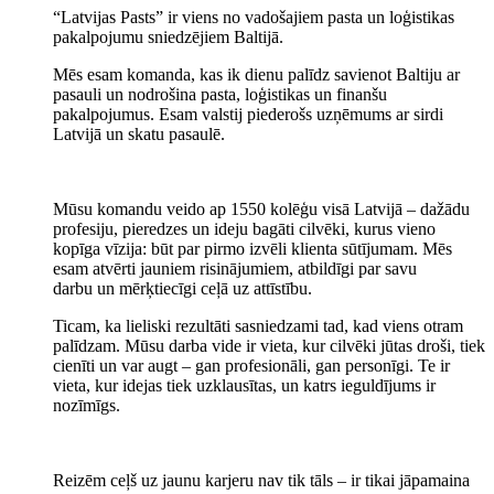
“Latvijas Pasts” ir viens no vadošajiem pasta un loģistikas
pakalpojumu sniedzējiem Baltijā.
Mēs esam komanda, kas ik dienu palīdz savienot Baltiju ar
pasauli un nodrošina pasta, loģistikas un finanšu
pakalpojumus. Esam valstij piederošs uzņēmums ar sirdi
Latvijā un skatu pasaulē.
Mūsu komandu veido ap 1550 kolēģu visā Latvijā – dažādu
profesiju, pieredzes un ideju bagāti cilvēki, kurus vieno
kopīga vīzija: būt par pirmo izvēli klienta sūtījumam. Mēs
esam atvērti jauniem risinājumiem, atbildīgi par savu
darbu un mērķtiecīgi ceļā uz attīstību.
Ticam, ka lieliski rezultāti sasniedzami tad, kad viens otram
palīdzam. Mūsu darba vide ir vieta, kur cilvēki jūtas droši, tiek
cienīti un var augt – gan profesionāli, gan personīgi. Te ir
vieta, kur idejas tiek uzklausītas, un katrs ieguldījums ir
nozīmīgs.
Reizēm ceļš uz jaunu karjeru nav tik tāls – ir tikai jāpamaina