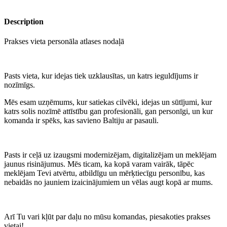
Description
Prakses vieta personāla atlases nodaļā
Pasts vieta, kur idejas tiek uzklausītas, un katrs ieguldījums ir
nozīmīgs.
Mēs esam uzņēmums, kur satiekas cilvēki, idejas un sūtījumi, kur
katrs solis nozīmē attīstību gan profesionāli, gan personīgi, un kur
komanda ir spēks, kas savieno Baltiju ar pasauli.
Pasts ir ceļā uz izaugsmi modernizējam, digitalizējam un meklējam
jaunus risinājumus. Mēs ticam, ka kopā varam vairāk, tāpēc
meklējam Tevi atvērtu, atbildīgu un mērķtiecīgu personību, kas
nebaidās no jauniem izaicinājumiem un vēlas augt kopā ar mums.
Arī Tu vari kļūt par daļu no mūsu komandas, piesakoties prakses
vietai!