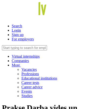
Search
Login
Sign up
For employers
Virtual internships
Companies
More
Vacancies
Professions
Educational institutions
Career tests
Career advice
Events
Studies
Prakse Darba vides un