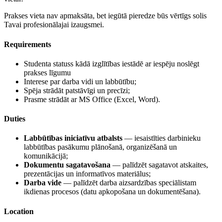
Prakses vieta nav apmaksāta, bet iegūtā pieredze būs vērtīgs solis
Tavai profesionālajai izaugsmei.
Requirements
Studenta statuss kādā izglītības iestādē ar iespēju noslēgt
prakses līgumu
Interese par darba vidi un labbūtību;
Spēja strādāt patstāvīgi un precīzi;
Prasme strādāt ar MS Office (Excel, Word).
Duties
Labbūtības iniciatīvu atbalsts
— iesaistīties darbinieku
labbūtības pasākumu plānošanā, organizēšanā un
komunikācijā;
Dokumentu sagatavošana
— palīdzēt sagatavot atskaites,
prezentācijas un informatīvos materiālus;
Darba vide
— palīdzēt darba aizsardzības speciālistam
ikdienas procesos (datu apkopošana un dokumentēšana).
Location