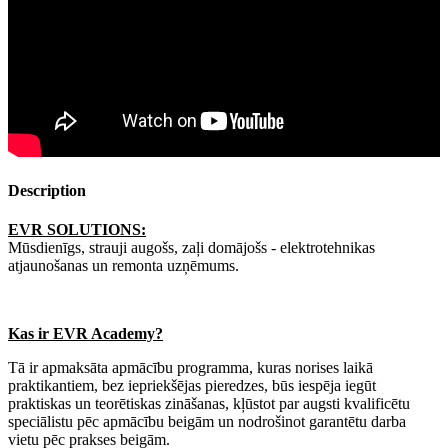
Description
EVR SOLUTIONS:
Mūsdienīgs, strauji augošs, zaļi domājošs - elektrotehnikas
atjaunošanas un remonta uzņēmums.
Kas ir EVR Academy?
Tā ir apmaksāta apmācību programma, kuras norises laikā
praktikantiem, bez iepriekšējas pieredzes, būs iespēja iegūt
praktiskas un teorētiskas zināšanas, kļūstot par augsti kvalificētu
speciālistu pēc apmācību beigām un nodrošinot garantētu darba
vietu pēc prakses beigām.