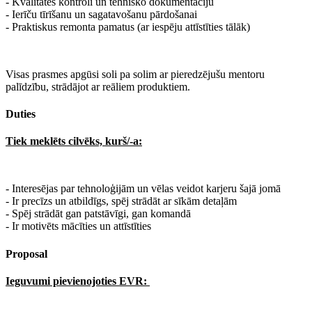
- Kvalitātes kontroli un tehnisko dokumentāciju
- Ierīču tīrīšanu un sagatavošanu pārdošanai
- Praktiskus remonta pamatus (ar iespēju attīstīties tālāk)
Visas prasmes apgūsi soli pa solim ar pieredzējušu mentoru
palīdzību, strādājot ar reāliem produktiem.
Duties
Tiek meklēts cilvēks, kurš/-a:
- Interesējas par tehnoloģijām un vēlas veidot karjeru šajā jomā
- Ir precīzs un atbildīgs, spēj strādāt ar sīkām detaļām
- Spēj strādāt gan patstāvīgi, gan komandā
- Ir motivēts mācīties un attīstīties
Proposal
Ieguvumi pievienojoties EVR: