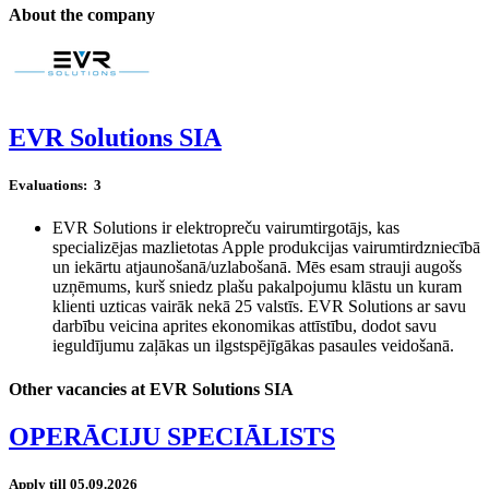
About the company
EVR Solutions SIA
Evaluations:
3
EVR Solutions ir elektropreču vairumtirgotājs, kas
specializējas mazlietotas Apple produkcijas vairumtirdzniecībā
un iekārtu atjaunošanā/uzlabošanā. Mēs esam strauji augošs
uzņēmums, kurš sniedz plašu pakalpojumu klāstu un kuram
klienti uzticas vairāk nekā 25 valstīs. EVR Solutions ar savu
darbību veicina aprites ekonomikas attīstību, dodot savu
ieguldījumu zaļākas un ilgstspējīgākas pasaules veidošanā.
Other vacancies at EVR Solutions SIA
OPERĀCIJU SPECIĀLISTS
Apply till 05.09.2026