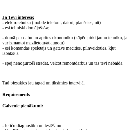
Ja Tevi interesē:
- elektrotehnika (mobile telefoni, datori, planšetes, utt)
- esi tehniski domājošs/-a;
- domā par dabu un aprites ekonomiku (kāpēc pirkt jaunu tehniku, ja
var izmantot mazlietotu/atjaunotu)
- esi komandas spēlētājs un gatavs mācīties, pilnveidoties, kļūt
labāks/-a
- spēj nenogurtoši strādāt, veicot remontdarbus un tas tevi nebaida
Tad piesakies jau tagad un tiksimies intervijā.
Requirements
Galvenie pienākumi:
- Ierīču diagnostiku un testēšanu