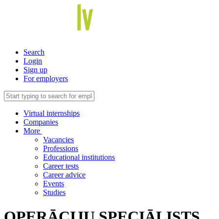
Search
Login
Sign up
For employers
Virtual internships
Companies
More
Vacancies
Professions
Educational institutions
Career tests
Career advice
Events
Studies
OPERĀCIJU SPECIĀLISTS