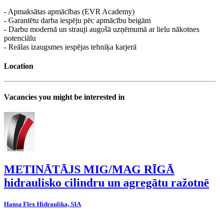
- Apmaksātas apmācības (EVR Academy)
- Garantētu darba iespēju pēc apmācību beigām
- Darbu modernā un strauji augošā uzņēmumā ar lielu nākotnes
potenciālu
- Reālas izaugsmes iespējas tehniķa karjerā
Location
Vacancies you might be interested in
METINĀTĀJS MIG/MAG RĪGĀ
hidraulisko cilindru un agregātu ražotnē
Hansa Flex Hidraulika, SIA