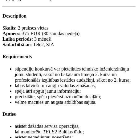
Description
Skaits:
2 prakses vietas
Apmērs:
375 EUR (30 stundas nedēļā)
Laika periods:
3 mēneši
Sadarbībā ar:
Tele2, SIA
Requirements
stipendiju konkursā var pieteikties tehnisko inženierzinātņu
jomu studenti, sākot no bakalaura līmeņa 2. kursa un
profesionālās izglītības iestādes audzēkņi, sākot no 2. kursa;
labas latviešu un angļu valodas zināšanas;
spēja ātri apgūt jaunu informāciju;
precizitāte, spēja pievērst uzmanību detaļām;
vēlme mācīties un augsta atbildības sajūta.
Duties
asistēt dažādās servisa operācijās,
lai monitorētu
TELE2
Baltijas tīklu;
asistēt negadījumu novēršanā;