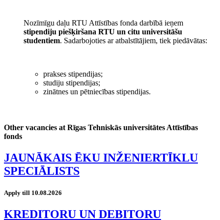
Nozīmīgu daļu RTU Attīstības fonda darbībā ieņem
stipendiju piešķiršana RTU un citu universitāšu
studentiem
. Sadarbojoties ar atbalstītājiem, tiek piedāvātas:
prakses stipendijas;
studiju stipendijas;
zinātnes un pētniecības stipendijas.
Other vacancies at Rīgas Tehniskās universitātes Attīstības
fonds
JAUNĀKAIS ĒKU INŽENIERTĪKLU
SPECIĀLISTS
Apply till 10.08.2026
KREDITORU UN DEBITORU