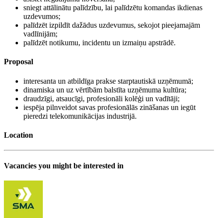
sniegt attālinātu palīdzību, lai palīdzētu komandas ikdienas
uzdevumos;
palīdzēt izpildīt dažādus uzdevumus, sekojot pieejamajām
vadlīnijām;
palīdzēt notikumu, incidentu un izmaiņu apstrādē.
Proposal
interesanta un atbildīga prakse starptautiskā uzņēmumā;
dinamiska un uz vērtībām balstīta uzņēmuma kultūra;
draudzīgi, atsaucīgi, profesionāli kolēģi un vadītāji;
iespēja pilnveidot savas profesionālās zināšanas un iegūt
pieredzi telekomunikācijas industrijā.
Location
Vacancies you might be interested in