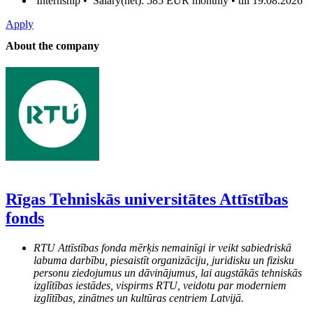
Internship •
Salary(net): 585 EUR monthly • till 19.08.2026
Apply
About the company
Rīgas Tehniskās universitātes Attīstības
fonds
RTU Attīstības fonda mērķis nemainīgi ir veikt sabiedriskā
labuma darbību, piesaistīt organizāciju, juridisku un fizisku
personu ziedojumus un dāvinājumus, lai augstākās tehniskās
izglītības iestādes, vispirms RTU, veidotu par moderniem
izglītības, zinātnes un kultūras centriem Latvijā.