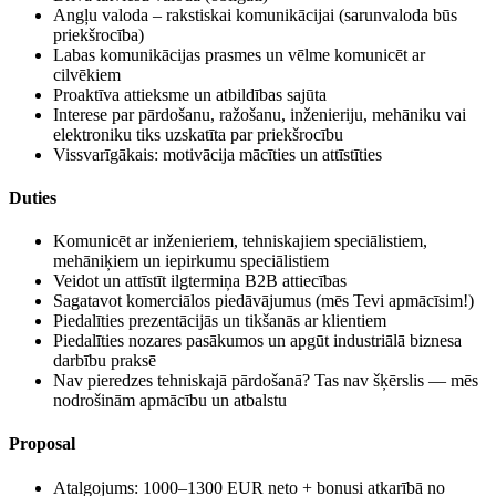
Angļu valoda – rakstiskai komunikācijai (sarunvaloda būs
priekšrocība)
Labas komunikācijas prasmes un vēlme komunicēt ar
cilvēkiem
Proaktīva attieksme un atbildības sajūta
Interese par pārdošanu, ražošanu, inženieriju, mehāniku vai
elektroniku tiks uzskatīta par priekšrocību
Vissvarīgākais: motivācija mācīties un attīstīties
Duties
Komunicēt ar inženieriem, tehniskajiem speciālistiem,
mehāniķiem un iepirkumu speciālistiem
Veidot un attīstīt ilgtermiņa B2B attiecības
Sagatavot komerciālos piedāvājumus (mēs Tevi apmācīsim!)
Piedalīties prezentācijās un tikšanās ar klientiem
Piedalīties nozares pasākumos un apgūt industriālā biznesa
darbību praksē
Nav pieredzes tehniskajā pārdošanā? Tas nav šķērslis — mēs
nodrošinām apmācību un atbalstu
Proposal
Atalgojums: 1000–1300 EUR neto + bonusi atkarībā no