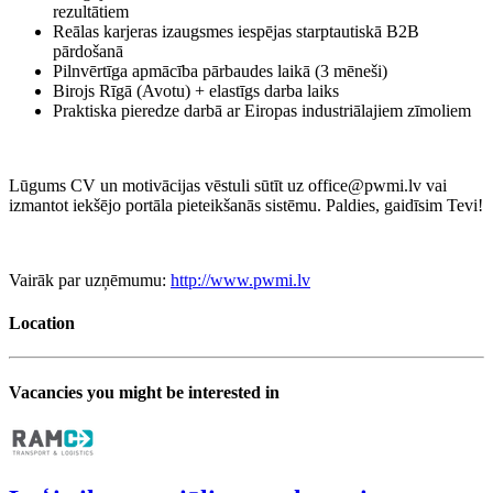
rezultātiem
Reālas karjeras izaugsmes iespējas starptautiskā B2B
pārdošanā
Pilnvērtīga apmācība pārbaudes laikā (3 mēneši)
Birojs Rīgā (Avotu) + elastīgs darba laiks
Praktiska pieredze darbā ar Eiropas industriālajiem zīmoliem
Lūgums CV un motivācijas vēstuli sūtīt uz office@pwmi.lv vai
izmantot iekšējo portāla pieteikšanās sistēmu. Paldies, gaidīsim Tevi!
Vairāk par uzņēmumu:
http://www.pwmi.lv
Location
Vacancies you might be interested in