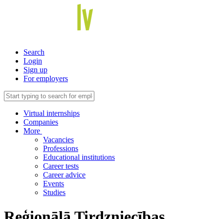
Search
Login
Sign up
For employers
Virtual internships
Companies
More
Vacancies
Professions
Educational institutions
Career tests
Career advice
Events
Studies
Reģionālā Tirdzniecības