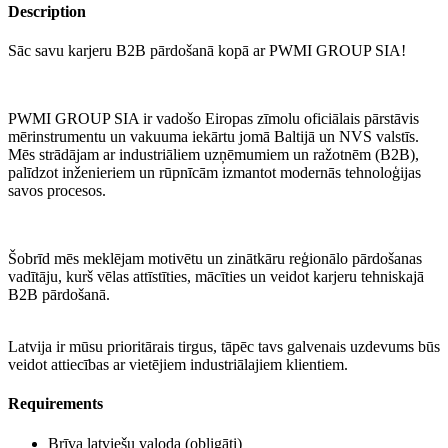
Description
Sāc savu karjeru B2B pārdošanā kopā ar PWMI GROUP SIA!
PWMI GROUP SIA ir vadošo Eiropas zīmolu oficiālais pārstāvis
mērinstrumentu un vakuuma iekārtu jomā Baltijā un NVS valstīs.
Mēs strādājam ar industriāliem uzņēmumiem un ražotnēm (B2B),
palīdzot inženieriem un rūpnīcām izmantot modernās tehnoloģijas
savos procesos.
Šobrīd mēs meklējam motivētu un zinātkāru reģionālo pārdošanas
vadītāju, kurš vēlas attīstīties, mācīties un veidot karjeru tehniskajā
B2B pārdošanā.
Latvija ir mūsu prioritārais tirgus, tāpēc tavs galvenais uzdevums būs
veidot attiecības ar vietējiem industriālajiem klientiem.
Requirements
Brīva latviešu valoda (obligāti)