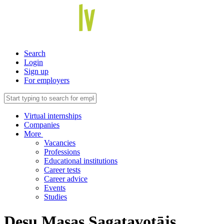
Search
Login
Sign up
For employers
Virtual internships
Companies
More
Vacancies
Professions
Educational institutions
Career tests
Career advice
Events
Studies
Desu Masas Sagatavotājs