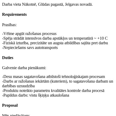
Darba vieta Nākotnē, Glūdas pagastā, Jelgavas novadā.
Requirements
Prasības:
-Vēlme apgūt ražošanas procesus
-Spēja strādāt intensīvos darba apstākļos un temperatūrā ~ +10 C
-Fiziskā izturība, precizitāte un augsta atbildības sajūta pret darbu
-Nepieciešams savs autotransports
Duties
Galvenie darba pienākumi:
-Desu masas sagatavošana atbilstoši tehnoloģiskajam procesam
-Darbs ar ražošanas iekārtām (kuteriem), to sagatavošana darbam un
darbības uzraudzība
-Produktu noteikto parametru kvalitātes kontrole darba procesā
-Papildus darbs: vistu šķiņķu atkaulošana
Proposal
Mēs piedāvājam: