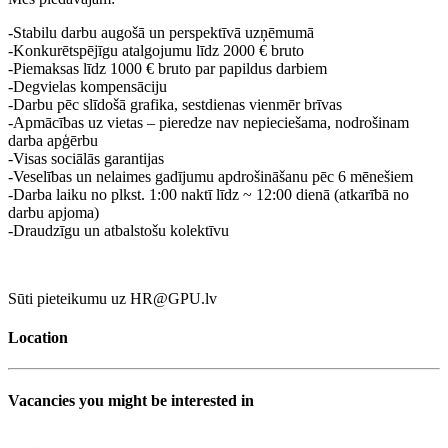
-Stabilu darbu augošā un perspektīvā uzņēmumā
-Konkurētspējīgu atalgojumu līdz 2000 € bruto
-Piemaksas līdz 1000 € bruto par papildus darbiem
-Degvielas kompensāciju
-Darbu pēc slīdošā grafika, sestdienas vienmēr brīvas
-Apmācības uz vietas – pieredze nav nepieciešama, nodrošinam
darba apģērbu
-Visas sociālās garantijas
-Veselības un nelaimes gadījumu apdrošināšanu pēc 6 mēnešiem
-Darba laiku no plkst. 1:00 naktī līdz ~ 12:00 dienā (atkarībā no
darbu apjoma)
-Draudzīgu un atbalstošu kolektīvu
Sūti pieteikumu uz HR@GPU.lv
Location
Vacancies you might be interested in