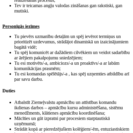
realizēšanas procesus,
​​Tev ir teicamas angļu valodas zināšanas gan rakstiski, gan
mutiski.
Personīgās iezīmes
Tu pievērs uzmanību detaļām un spēj ievērot termiņus un
prioritizēt uzdevumus, strādājot dinamiskā un izaicinājumiem
bagātā vidē;
​​Tu spēj komunicēt ar dažādiem cilvēkiem un veidot sadarbību
ar ārējiem pakalpojumu sniedzējiem;
​​Tu esi motivēts/-a, ambiciozs/-a un proaktīvs/-a ar labām
komunikācijas prasmēm;
​​Tu esi komandas spēlētājs/-a , kas spēj uzņemties atbildību arī
par savu darbu.
Duties
Atbalstīt Ziemeļvalstu apmācību un attīstības komandu
ikdienas darbos – apmācību kursu administrēšana, sistēmu
menedžments, klātienes apmācību koordinēšana;
​​Mācīties un gūt izpratni par procesiem starptautiskā
uzņēmumā;
Strādāt kopā ar pieredzējušiem kolēģiem/-ēm, entuziastiskiem