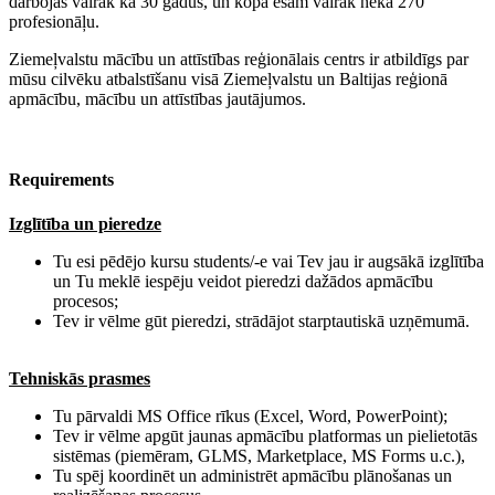
darbojas vairāk kā 30 gadus, un kopā esam vairāk nekā 270
profesionāļu.
Ziemeļvalstu mācību un attīstības reģionālais centrs ir atbildīgs par
mūsu cilvēku atbalstīšanu visā Ziemeļvalstu un Baltijas reģionā
apmācību, mācību un attīstības jautājumos.
Requirements
Izglītība un pieredze
Tu esi pēdējo kursu students/-e vai Tev jau ir augsākā izglītība
un Tu meklē iespēju veidot pieredzi dažādos apmācību
procesos;
Tev ir vēlme gūt pieredzi, strādājot starptautiskā uzņēmumā.
​Tehniskās prasmes
Tu pārvaldi MS Office rīkus (Excel, Word, PowerPoint);
Tev ir vēlme apgūt jaunas apmācību platformas un pielietotās
sistēmas (piemēram, GLMS, Marketplace, MS Forms u.c.),
Tu spēj koordinēt un administrēt apmācību plānošanas un