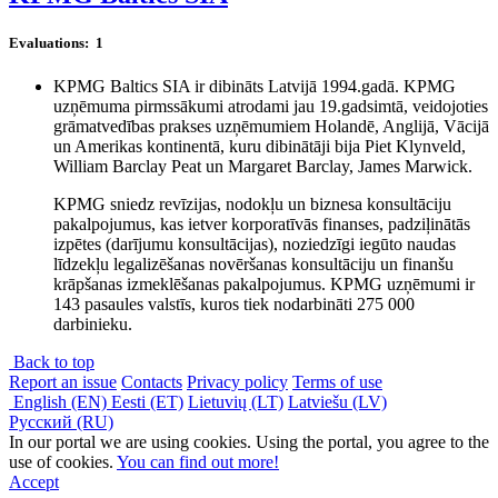
Evaluations:
1
KPMG Baltics SIA ir dibināts Latvijā 1994.gadā. KPMG
uzņēmuma pirmssākumi atrodami jau 19.gadsimtā, veidojoties
grāmatvedības prakses uzņēmumiem Holandē, Anglijā, Vācijā
un Amerikas kontinentā, kuru dibinātāji bija Piet Klynveld,
William Barclay Peat un Margaret Barclay, James Marwick.
KPMG sniedz revīzijas, nodokļu un biznesa konsultāciju
pakalpojumus, kas ietver korporatīvās finanses, padziļinātās
izpētes (darījumu konsultācijas), noziedzīgi iegūto naudas
līdzekļu legalizēšanas novēršanas konsultāciju un finanšu
krāpšanas izmeklēšanas pakalpojumus. KPMG uzņēmumi ir
143 pasaules valstīs, kuros tiek nodarbināti 275 000
darbinieku.
Back to top
Report an issue
Contacts
Privacy policy
Terms of use
English (EN)
Eesti (ET)
Lietuvių (LT)
Latviešu (LV)
Русский (RU)
In our portal we are using cookies. Using the portal, you agree to the
use of cookies.
You can find out more!
Accept