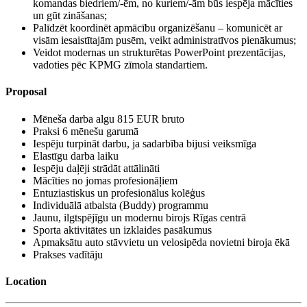
komandas biedriem/-ēm, no kuriem/-ām būs iespēja mācīties
un gūt zināšanas;
Palīdzēt koordinēt apmācību organizēšanu – komunicēt ar
visām iesaistītajām pusēm, veikt administratīvos pienākumus;
Veidot modernas un strukturētas PowerPoint prezentācijas,
vadoties pēc KPMG zīmola standartiem.
Proposal
Mēneša darba algu 815 EUR bruto
Praksi ​6 mēnešu garumā
Iespēju turpināt darbu, ja sadarbība bijusi veiksmīga
Elastīgu darba laiku
Iespēju daļēji strādāt attālināti
Mācīties no jomas profesionāļiem
Entuziastiskus un profesionālus kolēģus
Individuālā atbalsta (Buddy) programmu
Jaunu, ilgtspējīgu un modernu birojs Rīgas centrā
Sporta aktivitātes un izklaides pasākumus
Apmaksātu auto stāvvietu un velosipēda novietni biroja ēkā
Prakses vadītāju
Location