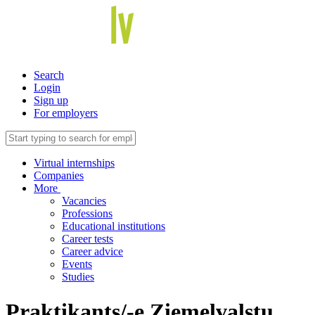
Search
Login
Sign up
For employers
Virtual internships
Companies
More
Vacancies
Professions
Educational institutions
Career tests
Career advice
Events
Studies
Praktikants/-e Ziemeļvalstu