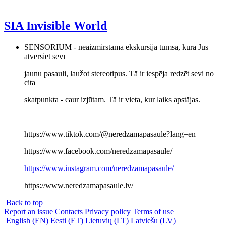
SIA Invisible World
SENSORIUM - neaizmirstama ekskursija tumsā, kurā Jūs
atvērsiet sevī
jaunu pasauli, laužot stereotipus. Tā ir iespēja redzēt sevi no
cita
skatpunkta - caur izjūtam. Tā ir vieta, kur laiks apstājas.
https://www.tiktok.com/@neredzamapasaule?lang=en
https://www.facebook.com/neredzamapasaule/
https://www.instagram.com/neredzamapasaule/
https://www.neredzamapasaule.lv/
Back to top
Report an issue
Contacts
Privacy policy
Terms of use
English (EN)
Eesti (ET)
Lietuvių (LT)
Latviešu (LV)