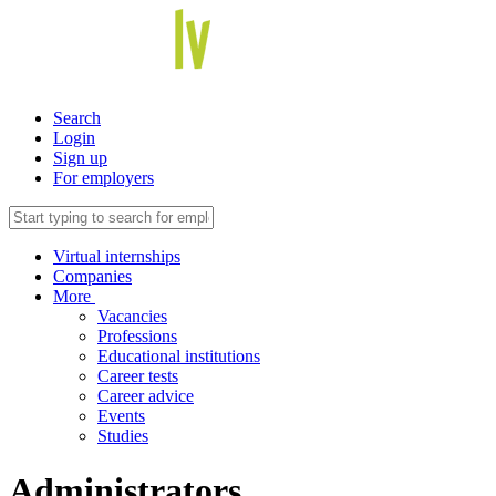
Search
Login
Sign up
For employers
Virtual internships
Companies
More
Vacancies
Professions
Educational institutions
Career tests
Career advice
Events
Studies
Administrators