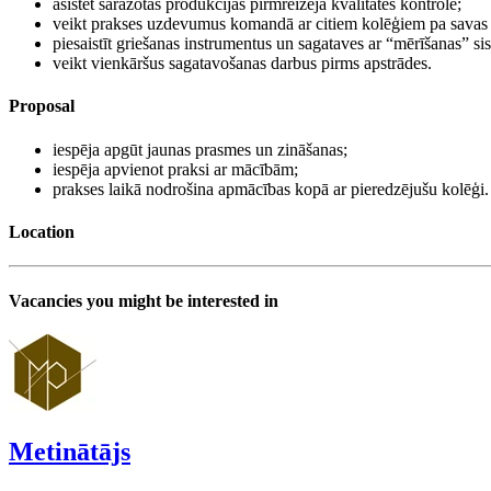
asistēt saražotās produkcijas pirmreizējā kvalitātes kontrolē;
veikt prakses uzdevumus komandā ar citiem kolēģiem pa savas 
piesaistīt griešanas instrumentus un sagataves ar “mērīšanas” s
veikt vienkāršus sagatavošanas darbus pirms apstrādes.
Proposal
iespēja apgūt jaunas prasmes un zināšanas;
iespēja apvienot praksi ar mācībām;
prakses laikā nodrošina apmācības kopā ar pieredzējušu kolēģi.
Location
Vacancies you might be interested in
Metinātājs