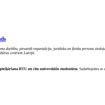
nds
ma darbību, piesaistīt organizāciju, juridisku un fizisku personu ziedoj
ltūras centriem Latvijā.
 piešķiršana RTU un citu universitāšu studentiem
. Sadarbojoties ar a