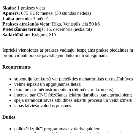
Skaits:
1 prakses vieta
Apmērs:
675 EUR mēnesī (30 stundas nedēļā)
Laika periods:
3 mēneši
Prakses atrašanās vieta:
Rīga, Ventspils iela 50 k6
Pieteikšanās termiņš:
16. decembris (ieskaitot)
Sadarbībā ar:
Exigum, SIA
Iepriekš vienojoties ar prakses vadītāju, iespējams praksē piedalīties
proporcionāli praksē pavadītajam laikam un sniegumam.
Requirements
stipendiju konkursā var pieteikties mehatronikas un mašīnbūves 
vēlme iepazīt un apgūt jaunas lietas;
izpratne par mērinstrumentiem (bīdmērs, mikrometrs);
interese par CNC frēzēšanas iekārtu darbības pamatprincipiem;
spēja uzraudzīt savas atbildības iekārtu procesu un veikt izmēru 
labas latviešu valodas prasmes.
Duties
palīdzēt izpildīt programmas uz darba galdiem;