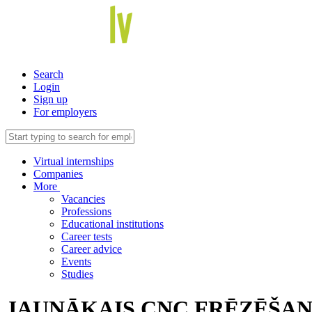
Search
Login
Sign up
For employers
Virtual internships
Companies
More
Vacancies
Professions
Educational institutions
Career tests
Career advice
Events
Studies
JAUNĀKAIS CNC FRĒZĒŠA