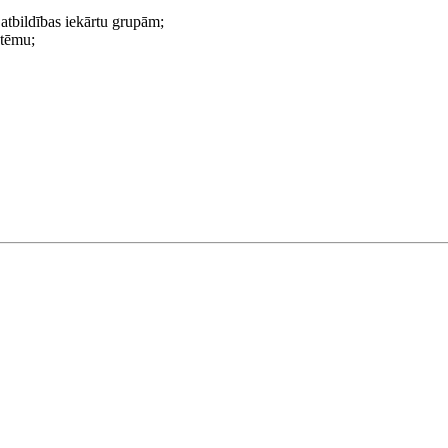
atbildības iekārtu grupām;
istēmu;