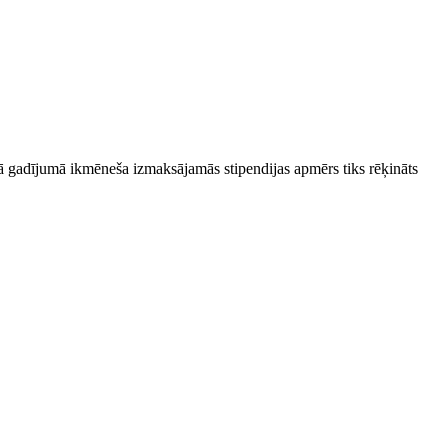
ādā gadījumā ikmēneša izmaksājamās stipendijas apmērs tiks rēķināts