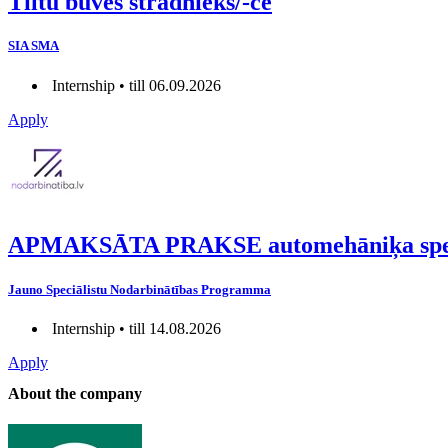
Tiltu būves strādnieks/-ce
SIA SMA
Internship • till 06.09.2026
Apply
APMAKSĀTA PRAKSE automehāniķa speci
Jauno Speciālistu Nodarbinātības Programma
Internship • till 14.08.2026
Apply
About the company