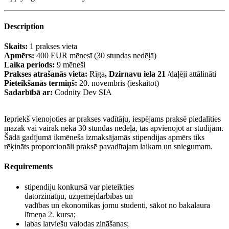
Description
Skaits:
1 prakses vieta
Apmērs:
400 EUR mēnesī (30 stundas nedēļā)
Laika periods:
9 mēneši
Prakses atrašanās vieta:
Rīga
, Dzirnavu iela 21
/daļēji attālināti
Pieteikšanās termiņš:
20. novembris (ieskaitot)
Sadarbībā ar:
Codnity Dev SIA
Iepriekš vienojoties ar prakses vadītāju, iespējams praksē piedalīties
mazāk vai vairāk nekā 30 stundas nedēļā, tās apvienojot ar studijām.
Šādā gadījumā ikmēneša izmaksājamās stipendijas apmērs tiks
rēķināts proporcionāli praksē pavadītajam laikam un sniegumam.
Requirements
stipendiju konkursā var pieteikties
datorzinātņu, uzņēmējdarbības un
vadības un ekonomikas jomu studenti, sākot no bakalaura
līmeņa 2. kursa;
labas latviešu valodas zināšanas;