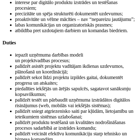
interese par digitālo produktu izstrādes un testēšanas
procesiem;
precizitāte un spēja strukturēti dokumentēt uzdevumus;
proaktivitāte un vēlme mācīties – nav “nepareizu jautājumu”;
labas komunikācijas un organizatoriskās prasmes;
atbildība pret uzdotajiem darbiem un komandas biedriem.
Duties
iepazīt uzņēmuma darbības modeli
un projektvadības procesus;
palīdzēt asistēt projektu vadītājam ikdienas uzdevumos,
plānošanā un koordinācijā;
palīdzēt sekot līdzi projektu izpildes gaitai, dokumentēt
progresu un atskaites;
piedalīties iekšējās un ārējās sapulcēs, sagatavot sanāksmju
kopsavilkumus;
palīdzēt testēt un pārbaudīt uzņēmuma izstrādātos digitālos
risinājumus (web, mobilās vai iekšējās sistēmas);
palīdzēt sniegt atgriezenisko saiti par kļūdām, lietojamību un
ieteikumiem sistēmas uzlabošanai;
palīdzēt produktu testēšanā un kvalitātes nodrošināšanas
procesos sadarbībā ar izstrādes komandu;
palīdzēt veicināt efektīvu komunikāciju starp tehnisko un
biznesa komandām.