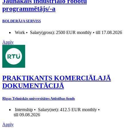
Jaunākais industriālo robotu
programmētājs/-a
BOLDERĀJA SERVISS
Work •
Salary(gross): 2500 EUR monthly • till 17.08.2026
Apply
PRAKTIKANTS KOMERCIĀLAJĀ
DOKUMENTĀCIJĀ
Rīgas Tehniskās universitātes Attīstības fonds
Internship •
Salary(net): 412.5 EUR monthly •
till 09.08.2026
Apply