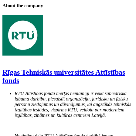
About the company
Rīgas Tehniskās universitātes Attīstības
fonds
RTU Attīstības fonda mērķis nemainīgi ir veikt sabiedriskā
labuma darbību, piesaistīt organizāciju, juridisku un fizisku
personu ziedojumus un dāvinājumus, lai augstākās tehniskās
izglītības iestādes, vispirms RTU, veidotu par moderniem
izglītības, zinātnes un kultūras centriem Latvijā.
Nozīmīgu daļu RTU Attīstības fonda darbībā ieņem