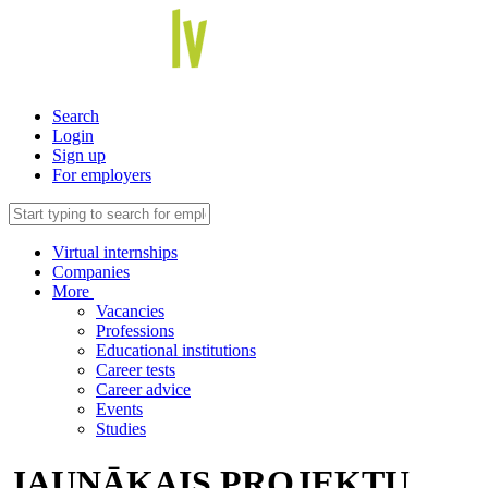
Search
Login
Sign up
For employers
Virtual internships
Companies
More
Vacancies
Professions
Educational institutions
Career tests
Career advice
Events
Studies
JAUNĀKAIS PROJEKTU