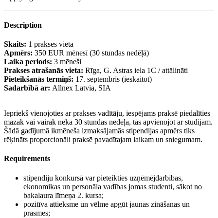
Description
Skaits:
1 prakses vieta
Apmērs:
350 EUR mēnesī (30 stundas nedēļā)
Laika periods:
3 mēneši
Prakses atrašanās vieta:
Rīga, G. Astras iela 1C / attālināti
Pieteikšanās termiņš:
17. septembris (ieskaitot)
Sadarbībā ar:
Allnex Latvia, SIA
Iepriekš vienojoties ar prakses vadītāju, iespējams praksē piedalīties
mazāk vai vairāk nekā 30 stundas nedēļā, tās apvienojot ar studijām.
Šādā gadījumā ikmēneša izmaksājamās stipendijas apmērs tiks
rēķināts proporcionāli praksē pavadītajam laikam un sniegumam.
Requirements
stipendiju konkursā var pieteikties uzņēmējdarbības,
ekonomikas un personāla vadības jomas studenti, sākot no
bakalaura līmeņa 2. kursa;
pozitīva attieksme un vēlme apgūt jaunas zināšanas un
prasmes;