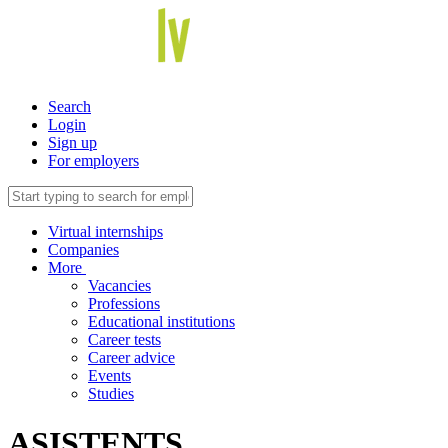
Search
Login
Sign up
For employers
Virtual internships
Companies
More
Vacancies
Professions
Educational institutions
Career tests
Career advice
Events
Studies
ASISTENTS