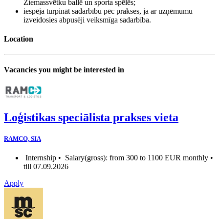
Ziemassvētku ballē un sporta spēlēs;
iespēja turpināt sadarbību pēc prakses, ja ar uzņēmumu
izveidosies abpusēji veiksmīga sadarbība.
Location
Vacancies you might be interested in
Loģistikas speciālista prakses vieta
RAMCO, SIA
Internship •
Salary(gross): from 300 to 1100 EUR monthly •
till 07.09.2026
Apply