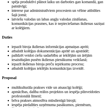
spēja produktīvi plānot laiku un darboties gan komandā, gan
patstāvīgi;
interese par administratīviem procesiem un vēlme attīstīties
šajā jomā;
latviešu valodas un labas angļu valodas zināšanas,
komunikācijas prasmes, kas ir nepieciešamas ikdienas saziņai
ar kolēģiem.
Duties
iepazīt biroja ikdienas informācijas apmaiņas apriti;
atbalstīt kolēģus dokumentācijas apritē un apstrādē;
palīdzēt veidot ciešu sadarbību ar iekšējām un ārējām
iesaistītajām pusēm ikdienas pienākumu veikšanā;
iepazīt ikdienas biroja preču iepirkumu procesu;
atbalstīt kolēģus iekšējās komunikācijas izveidē.
Proposal
multikulturāla prakses vide un atsaucīgi kolēģi;
apmācības, dalība reālos projektos un iespēja pilnveidoties
profesionālā līmenī;
brīva prakses atmosfēra mūsdienīgā birojā;
iespēja piedalīties uzņēmuma pasākumos, piemēram,