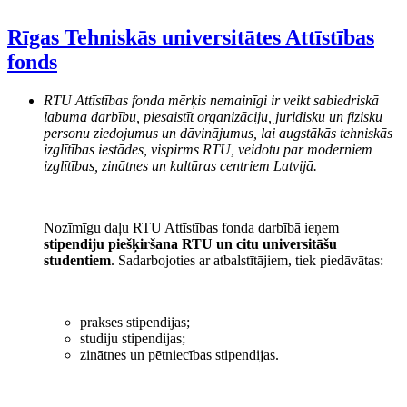
Rīgas Tehniskās universitātes Attīstības
fonds
RTU Attīstības fonda mērķis nemainīgi ir veikt sabiedriskā
labuma darbību, piesaistīt organizāciju, juridisku un fizisku
personu ziedojumus un dāvinājumus, lai augstākās tehniskās
izglītības iestādes, vispirms RTU, veidotu par moderniem
izglītības, zinātnes un kultūras centriem Latvijā.
Nozīmīgu daļu RTU Attīstības fonda darbībā ieņem
stipendiju piešķiršana RTU un citu universitāšu
studentiem
. Sadarbojoties ar atbalstītājiem, tiek piedāvātas:
prakses stipendijas;
studiju stipendijas;
zinātnes un pētniecības stipendijas.