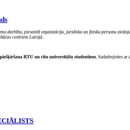
nds
ma darbību, piesaistīt organizāciju, juridisku un fizisku personu ziedoj
ltūras centriem Latvijā.
 piešķiršana RTU un citu universitāšu studentiem
. Sadarbojoties ar a
ECIĀLISTS