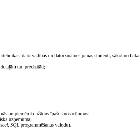
tortehnikas, datorvadības un datorzinātnes jomas studenti, sākot no bakal
 detaļām un precizitāti;
mmās un piemērot dažādus īpašus nosacījumus;
autiskā uzņēmumā;
Excel, SQL
programmēšanas valodu).