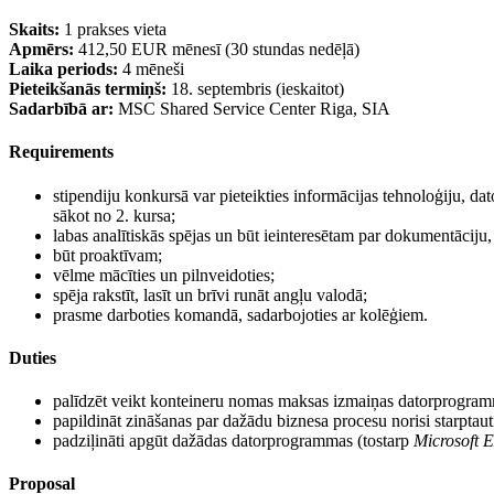
Skaits:
1 prakses vieta
Apmērs:
412,50 EUR mēnesī (30 stundas nedēļā)
Laika periods:
4 mēneši
Pieteikšanās termiņš:
18. septembris (ieskaitot)
Sadarbībā ar:
MSC Shared Service Center Riga, SIA
Requirements
stipendiju konkursā var pieteikties informācijas tehnoloģiju, da
sākot no 2. kursa;
labas analītiskās spējas un būt ieinteresētam par dokumentāciju,
būt proaktīvam;
vēlme mācīties un pilnveidoties;
spēja rakstīt, lasīt un brīvi runāt angļu valodā;
prasme darboties komandā, sadarbojoties ar kolēģiem.
Duties
palīdzēt veikt konteineru nomas maksas izmaiņas datorprogra
papildināt zināšanas par dažādu biznesa procesu norisi starpt
padziļināti apgūt dažādas datorprogrammas (tostarp
Microsoft 
Proposal