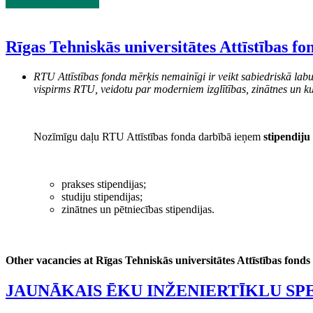
Rīgas Tehniskās universitātes Attīstības fo
RTU Attīstības fonda mērķis nemainīgi ir veikt sabiedriskā labu
vispirms RTU, veidotu par moderniem izglītības, zinātnes un ku
Nozīmīgu daļu RTU Attīstības fonda darbībā ieņem
stipendiju
prakses stipendijas;
studiju stipendijas;
zinātnes un pētniecības stipendijas.
Other vacancies at Rīgas Tehniskās universitātes Attīstības fonds
JAUNĀKAIS ĒKU INŽENIERTĪKLU SP