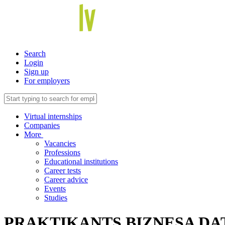
Search
Login
Sign up
For employers
Virtual internships
Companies
More
Vacancies
Professions
Educational institutions
Career tests
Career advice
Events
Studies
PRAKTIKANTS BIZNESA DA