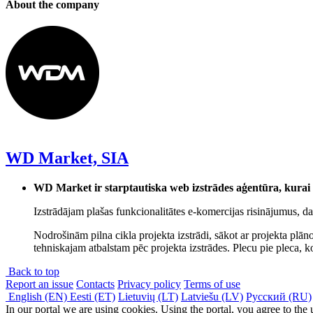
About the company
WD Market, SIA
WD Market ir starptautiska web izstrādes aģentūra, kurai r
Izstrādājam plašas funkcionalitātes e-komercijas risinājumus, da
Nodrošinām pilna cikla projekta izstrādi, sākot ar projekta plā
tehniskajam atbalstam pēc projekta izstrādes. Plecu pie pleca, 
Back to top
Report an issue
Contacts
Privacy policy
Terms of use
English (EN)
Eesti (ET)
Lietuvių (LT)
Latviešu (LV)
Русский (RU)
In our portal we are using cookies. Using the portal, you agree to the