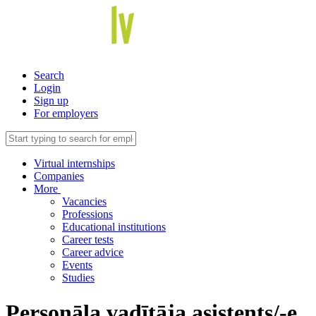
Search
Login
Sign up
For employers
Virtual internships
Companies
More
Vacancies
Professions
Educational institutions
Career tests
Career advice
Events
Studies
Personāla vadītāja asistents/-e