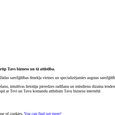
ūp Tavs bizness un tā attīstība.
žādas sarežģītības tīmekļa vietnes un specializējamies augstas sarežģītī
nošanu, intuitīvas lietotāja pieredzes radīšanu un mūsdienu dizaina ten
kopā ar Tevi un Tavu komandu attīstīsim Tavu biznesu internētā
 use of cookies.
You can find out more!