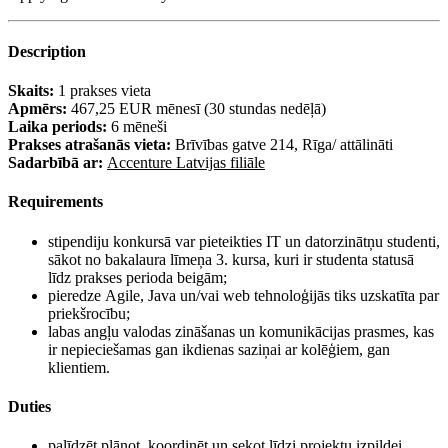
Description
Skaits:
1 prakses vieta
Apmērs:
467,25 EUR mēnesī (30 stundas nedēļā)
Laika periods:
6 mēneši
Prakses atrašanās vieta:
Brīvības gatve 214, Rīga/ attālināti
Sadarbībā ar:
Accenture Latvijas filiāle
Requirements
stipendiju konkursā var pieteikties IT un datorzinātņu studenti,
sākot no bakalaura līmeņa 3. kursa, kuri ir studenta statusā
līdz prakses perioda beigām;
pieredze Agile, Java un/vai web tehnoloģijās tiks uzskatīta par
priekšrocību;
labas angļu valodas zināšanas un komunikācijas prasmes, kas
ir nepieciešamas gan ikdienas saziņai ar kolēģiem, gan
klientiem.
Duties
palīdzēt plānot, koordinēt un sekot līdzi projektu izpildei