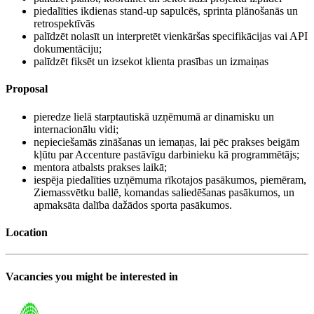
piedalīties ikdienas stand-up sapulcēs, sprinta plānošanās un
retrospektīvās
palīdzēt nolasīt un interpretēt vienkāršas specifikācijas vai API
dokumentāciju;
palīdzēt fiksēt un izsekot klienta prasības un izmaiņas
Proposal
pieredze lielā starptautiskā uzņēmumā ar dinamisku un
internacionālu vidi;
nepieciešamās zināšanas un iemaņas, lai pēc prakses beigām
kļūtu par Accenture pastāvīgu darbinieku kā programmētājs;
mentora atbalsts prakses laikā;
iespēja piedalīties uzņēmuma rīkotajos pasākumos, piemēram,
Ziemassvētku ballē, komandas saliedēšanas pasākumos, un
apmaksāta dalība dažādos sporta pasākumos.
Location
Vacancies you might be interested in