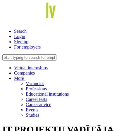
Search
Login
Sign up
For employers
Virtual internships
Companies
More
Vacancies
Professions
Educational institutions
Career tests
Career advice
Events
Studies
IT PROJEKTU VADĪTĀJA