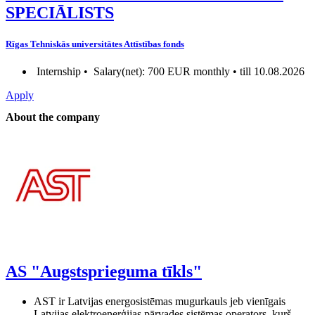
SPECIĀLISTS
Rīgas Tehniskās universitātes Attīstības fonds
Internship •
Salary(net): 700 EUR monthly • till 10.08.2026
Apply
About the company
AS "Augstsprieguma tīkls"
AST ir Latvijas energosistēmas mugurkauls jeb vienīgais
Latvijas elektroenerģijas pārvades sistēmas operators, kurš