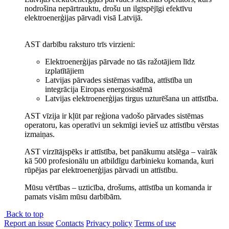
nodrošina nepārtrauktu, drošu un ilgtspējīgi efektīvu
elektroenerģijas pārvadi visā Latvijā.
AST darbību raksturo trīs virzieni:
Elektroenerģijas pārvade no tās ražotājiem līdz
izplatītājiem
Latvijas pārvades sistēmas vadība, attīstība un
integrācija Eiropas energosistēmā
Latvijas elektroenerģijas tirgus uzturēšana un attīstība.
AST vīzija ir kļūt par reģiona vadošo pārvades sistēmas
operatoru, kas operatīvi un sekmīgi ievieš uz attīstību vērstas
izmaiņas.
AST virzītājspēks ir attīstība, bet panākumu atslēga – vairāk
kā 500 profesionālu un atbildīgu darbinieku komanda, kuri
rūpējas par elektroenerģijas pārvadi un attīstību.
Mūsu vērtības – uzticība, drošums, attīstība un komanda ir
pamats visām mūsu darbībām.
Back to top
Report an issue
Contacts
Privacy policy
Terms of use