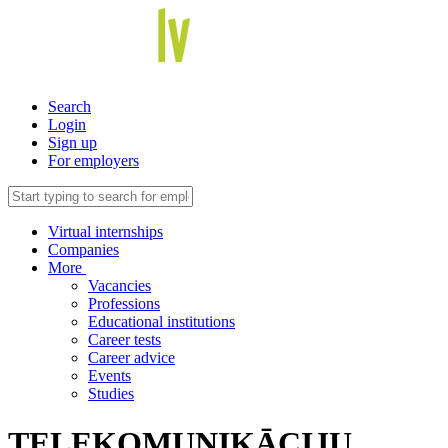
Search
Login
Sign up
For employers
Virtual internships
Companies
More
Vacancies
Professions
Educational institutions
Career tests
Career advice
Events
Studies
TELEKOMUNIKĀCIJU