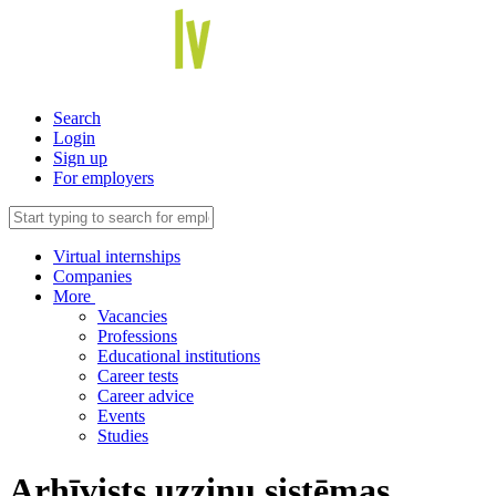
Search
Login
Sign up
For employers
Virtual internships
Companies
More
Vacancies
Professions
Educational institutions
Career tests
Career advice
Events
Studies
Arhīvists uzziņu sistēmas