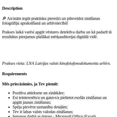
Description
🔎 Aicinām iegūt praktisku pieredzi un pilnveidot zināšanas
fotogrāfiju aprakstīšanā un arhīvniecībā!
Prakses laikā varēsi apgūt vēstures detektīva darbu un kā padarīt tā
rezultātus pieejamus plašākai mērķauditorijai digitālā vidē.
Prakses vieta: LNA Latvijas valsts kinofotofonodokumentu arhīvs.
Requirements
Mēs priecāsimies, ja Tev piemīt:
Pozitīva attieksme un zinātkāre;
Esi ieinteresēts/a un gatavs/a pielietot esošās zināšanas un
apgūt jaunas zināšanas;
Spēja pievērst uzmanību detaļām;
Tev ir labas valsts valodas zināšanas;
Iemaņas darbā ar datoru - Microsoft Office (Excel).