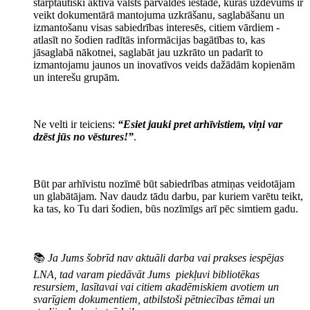
starptautiski aktīva valsts pārvaldes iestāde, kuras uzdevums ir
veikt dokumentārā mantojuma uzkrāšanu, saglabāšanu un
izmantošanu visas sabiedrības interesēs, citiem vārdiem -
atlasīt no šodien radītās informācijas bagātības to, kas
jāsaglabā nākotnei, saglabāt jau uzkrāto un padarīt to
izmantojamu jaunos un inovatīvos veids dažādām kopienām
un interešu grupām.
Ne velti ir teiciens:
“Esiet jauki pret arhīvistiem, viņi var
dzēst jūs no vēstures!”
.
Būt par arhīvistu nozīmē būt sabiedrības atmiņas veidotājam
un glabātājam. Nav daudz tādu darbu, par kuriem varētu teikt,
ka tas, ko Tu dari šodien, būs nozīmīgs arī pēc simtiem gadu.
📚
Ja Jums šobrīd nav aktuāli darba vai prakses iespējas
LNA, tad varam piedāvāt Jums piekļuvi bibliotēkas
resursiem, lasītavai vai citiem akadēmiskiem avotiem un
svarīgiem dokumentiem, atbilstoši pētniecības tēmai un