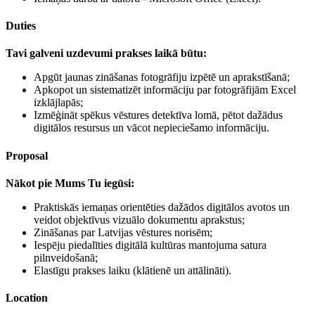
Duties
Tavi galveni uzdevumi prakses laikā būtu:
Apgūt jaunas zināšanas fotogrāfiju izpētē un aprakstīšanā;
Apkopot un sistematizēt informāciju par fotogrāfijām Excel
izklājlapās;
Izmēģināt spēkus vēstures detektīva lomā, pētot dažādus
digitālos resursus un vācot nepieciešamo informāciju.
Proposal
Nākot pie Mums Tu iegūsi:
Praktiskās iemaņas orientēties dažādos digitālos avotos un
veidot objektīvus vizuālo dokumentu aprakstus;
Zināšanas par Latvijas vēstures norisēm;
Iespēju piedalīties digitālā kultūras mantojuma satura
pilnveidošanā;
Elastīgu prakses laiku (klātienē un attālināti).
Location