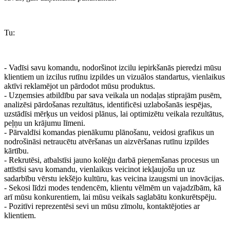
Tu:
- Vadīsi savu komandu, nodoršinot izcilu iepirkšanās pieredzi mūsu
klientiem un izcilus rutīnu izpildes un vizuālos standartus, vienlaikus
aktīvi reklamējot un pārdodot mūsu produktus.
- Uzņemsies atbildību par sava veikala un nodaļas stiprajām pusēm,
analizēsi pārdošanas rezultātus, identificēsi uzlabošanās iespējas,
uzstādīsi mērķus un veidosi plānus, lai optimizētu veikala rezultātus,
peļņu un krājumu līmeni.
- Pārvaldīsi komandas pienākumu plānošanu, veidosi grafikus un
nodrošināsi netraucētu atvēršanas un aizvēršanas rutīnu izpildes
kārtību.
- Rekrutēsi, atbalstīsi jauno kolēģu darbā pieņemšanas procesus un
attīstīsi savu komandu, vienlaikus veicinot iekļaujošu un uz
sadarbību vērstu iekšējo kultūru, kas veicina izaugsmi un inovācijas.
- Sekosi līdzi modes tendencēm, klientu vēlmēm un vajadzībām, kā
arī mūsu konkurentiem, lai mūsu veikals saglabātu konkurētspēju.
- Pozitīvi reprezentēsi sevi un mūsu zīmolu, kontaktējoties ar
klientiem.