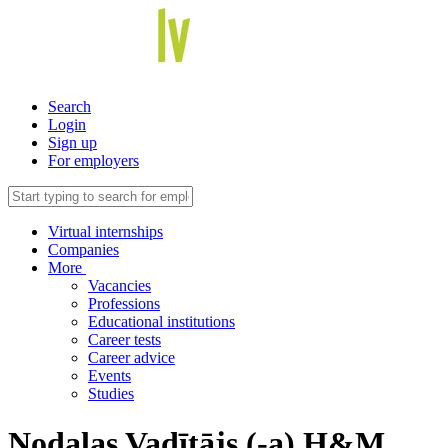
Search
Login
Sign up
For employers
Virtual internships
Companies
More
Vacancies
Professions
Educational institutions
Career tests
Career advice
Events
Studies
Nodalas Vadītājs (-a) H&M