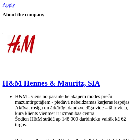
Apply
About the company
H&M Hennes & Mauritz, SIA
H&M - viens no pasaulē lielākajiem modes preču
mazumtirgotājiem - piedāvā nebeidzamas karjeras iespējas.
Aktīva, rosīga un ārkārtīgi daudzveidīga vide – tā ir vieta,
kurā klients vienmēr ir uzmanības centrā.
Šodien H&M strādā ap 148,000 darbinieku vairāk kā 62
tirgos.