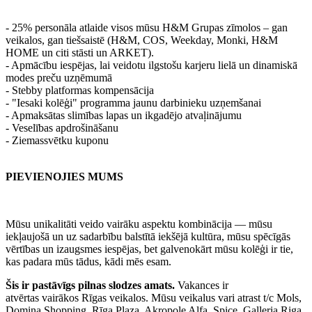
- 25% personāla atlaide visos mūsu H&M Grupas zīmolos – gan
veikalos, gan tiešsaistē (H&M, COS, Weekday, Monki, H&M
HOME un citi stāsti un ARKET).
- Apmācību iespējas, lai veidotu ilgstošu karjeru lielā un dinamiskā
modes preču uzņēmumā
- Stebby platformas kompensācija
- "Iesaki kolēģi" programma jaunu darbinieku uzņemšanai
- Apmaksātas slimības lapas un ikgadējo atvaļinājumu
- Veselības apdrošināšanu
- Ziemassvētku kuponu
PIEVIENOJIES MUMS
Mūsu unikalitāti veido vairāku aspektu kombinācija — mūsu
iekļaujošā un uz sadarbību balstītā iekšējā kultūra, mūsu spēcīgās
vērtības un izaugsmes iespējas, bet galvenokārt mūsu kolēģi ir tie,
kas padara mūs tādus, kādi mēs esam.
Šis ir pastāvīgs pilnas slodzes amats.
Vakances ir
atvērtas vairākos Rīgas veikalos. Mūsu veikalus vari atrast t/c Mols,
Domina Shopping, Rīga Plaza, Akropole Alfa, Spice, Galleria Riga