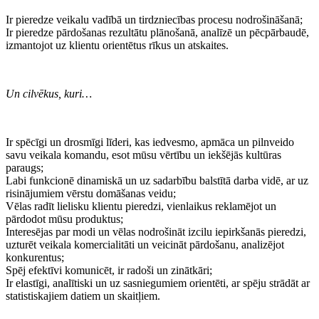
Ir pieredze veikalu vadībā un tirdzniecības procesu nodrošināšanā;
Ir pieredze pārdošanas rezultātu plānošanā, analīzē un pēcpārbaudē,
izmantojot uz klientu orientētus rīkus un atskaites.
Un cilvēkus, kuri…​
Ir spēcīgi un drosmīgi līderi, kas iedvesmo, apmāca un pilnveido
savu veikala komandu, esot mūsu vērtību un iekšējās kultūras
paraugs;
Labi funkcionē dinamiskā un uz sadarbību balstītā darba vidē, ar uz
risinājumiem vērstu domāšanas veidu;
Vēlas radīt lielisku klientu pieredzi, vienlaikus reklamējot un
pārdodot mūsu produktus;
Interesējas par modi un vēlas nodrošināt izcilu iepirkšanās pieredzi,
uzturēt veikala komercialitāti un veicināt pārdošanu, analizējot
konkurentus;
Spēj efektīvi komunicēt, ir radoši un zinātkāri;
Ir elastīgi, analītiski un uz sasniegumiem orientēti, ar spēju strādāt ar
statistiskajiem datiem un skaitļiem.