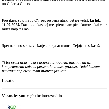
un Galerija Centrs.
Piesakies, sūtot savu CV pēc iespējas ātrāk, bet
ne vēlāk kā līdz
11.07.2025.
Datu politikas dēļ mēs pieņemam pieteikumus tikai caur
mūsu karjeras lapu.
Sper nākamo soli savā karjerā kopā ar mums! Ceļojums sākas šeit.
*Mēs esam apņēmušies nodrošināt godīgu, taisnīgu un uz
kompetencēmi balstītu personāla atlases procesu. Tādēļ lūdzam
nepievienot pieteikumam motivācijas vēstuli.
Location
Vacancies you might be interested in