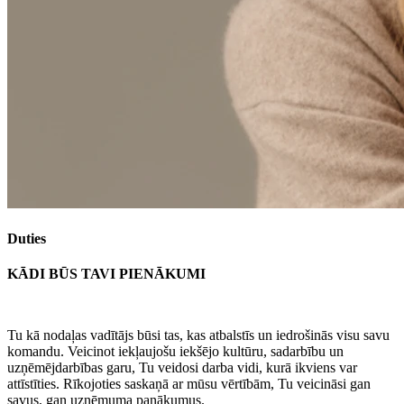
Duties
KĀDI BŪS TAVI PIENĀKUMI
Tu kā nodaļas vadītājs būsi tas, kas atbalstīs un iedrošinās visu savu
komandu. Veicinot iekļaujošu iekšējo kultūru, sadarbību un
uzņēmējdarbības garu, Tu veidosi darba vidi, kurā ikviens var
attīstīties. Rīkojoties saskaņā ar mūsu vērtībām, Tu veicināsi gan
savus, gan uzņēmuma panākumus.