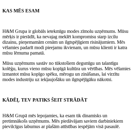
KAS MĒS ESAM
H&M Grupa ir globāls ietekmīgu modes zīmolu uzņēmums. Mūsu
mērķis ir pierādīt, ka nevajag meklēt kompromisu starp izcilu
dizainu, pieņemamām cenām un ilgtspējīgiem risinājumiem. Mēs
vēlamies padarīt modi pieejamu ikvienam, un mūsu klienti ir katra
mūsu lēmuma pamatā.
Mūsu uzņēmums sastāv no tūkstošiem degsmīgu un talantīgu
kolēģu, kurus vieno mūsu kopīgā kultūra un vērtības. Mēs vēlamies
izmantot mūsu kopīgo spēku, mērogu un zināšanas, lai virzītu
modes industriju uz iekļaujošāku un ilgtspējīgāku nākotni.
KĀDĒĻ TEV PATIKS ŠEIT STRĀDĀT ​
H&M Grupā mēs lepojamies, ka esam tik dinamisks un
pretimnākošs uzņēmums. Mēs piedāvājam saviem darbiniekiem
pievilcīgus labumus ar plašām attīstības iespējām visā pasaulē.