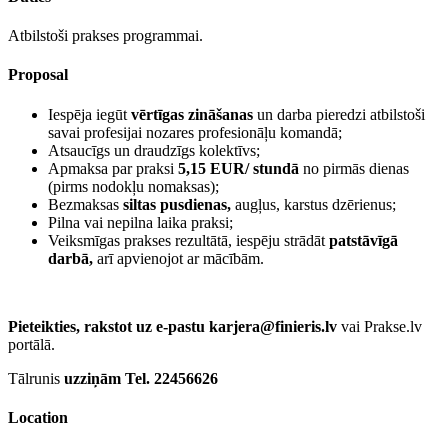
Atbilstoši prakses programmai.
Proposal
Iespēja iegūt
vērtīgas zināšanas
un darba pieredzi atbilstoši
savai profesijai nozares profesionāļu komandā;
Atsaucīgs un draudzīgs kolektīvs;
Apmaksa par praksi
5,15 EUR/ stundā
no pirmās dienas
(pirms nodokļu nomaksas);
Bezmaksas
siltas pusdienas,
augļus, karstus dzērienus;
Pilna vai nepilna laika praksi;
Veiksmīgas prakses rezultātā, iespēju strādāt
patstāvīgā
darbā,
arī apvienojot ar mācībām.
Pieteikties, rakstot uz e-pastu karjera@finieris.lv
vai Prakse.lv
portālā.
Tālrunis
uzziņām Tel. 22456626
Location