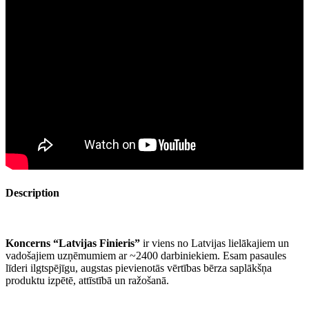
Description
Koncerns “Latvijas Finieris”
ir viens no Latvijas lielākajiem un
vadošajiem uzņēmumiem ar ~2400 darbiniekiem. Esam pasaules
līderi ilgtspējīgu, augstas pievienotās vērtības bērza saplākšņa
produktu izpētē, attīstībā un ražošanā.