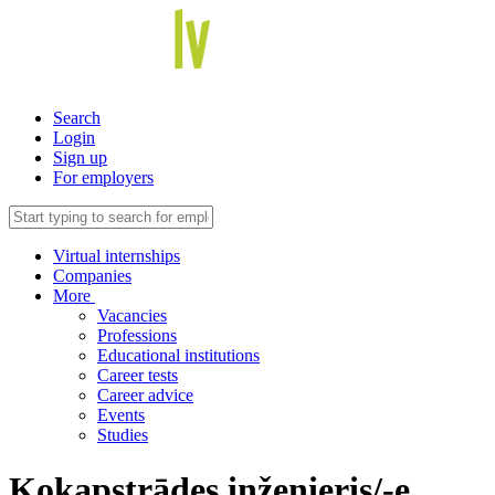
Search
Login
Sign up
For employers
Virtual internships
Companies
More
Vacancies
Professions
Educational institutions
Career tests
Career advice
Events
Studies
Kokapstrādes inženieris/-e