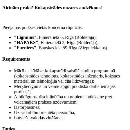
Aicinām praksē Kokapstrādes nozares audzēkņus!
Pieejamas prakses vietas koncerna rūpnīcās:
"Lignums"
, Finiera ielā 6, Rīga (Bolderāja);
"HAPAKS"
, Finiera ielā 2, Rīga (Bolderāja);
"Furniers"
, Bauskas iela 59 Rīga (Ziepniekkalns).
Requirements
Mācības kādā ar kokapstrādi saistītā studiju programmā
(kokapstrādes tehnologs, kokapstrādes inženieris, koksnes
materiāli un tehnoloģija vai cita līdzvērtīga);
Mērķtiecīgums un vēlme apgūt praktiskā darba iemaņas
profesijā;
Atbildīgums, disciplinētība un nopietna attieksme pret
veicamajiem prakses uzdevumiem;
Datorprasmes;
Uz sadarbību orientēta personība;
Latviešu valodas zināšanas.
Duties