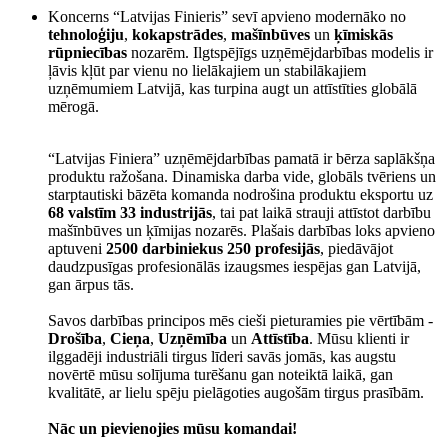
Koncerns “Latvijas Finieris” sevī apvieno modernāko no
tehnoloģiju
,
kokapstrādes
,
mašīnbūves
un
ķīmiskās
rūpniecības
nozarēm. Ilgtspējīgs uzņēmējdarbības modelis ir
ļāvis kļūt par vienu no lielākajiem un stabilākajiem
uzņēmumiem Latvijā, kas turpina augt un attīstīties globālā
mērogā.
“Latvijas Finiera” uzņēmējdarbības pamatā ir bērza saplākšņa
produktu ražošana. Dinamiska darba vide, globāls tvēriens un
starptautiski bāzēta komanda nodrošina produktu eksportu uz
68 valstīm 33 industrijās
, tai pat laikā strauji attīstot darbību
mašīnbūves un ķīmijas nozarēs. Plašais darbības loks apvieno
aptuveni
2500 darbiniekus 250 profesijās
, piedāvājot
daudzpusīgas profesionālās izaugsmes iespējas gan Latvijā,
gan ārpus tās.
Savos darbības principos mēs cieši pieturamies pie vērtībām -
Drošība
,
Cieņa
,
Uzņēmība
un
Attīstība
. Mūsu klienti ir
ilggadēji industriāli tirgus līderi savās jomās, kas augstu
novērtē mūsu solījuma turēšanu gan noteiktā laikā, gan
kvalitātē, ar lielu spēju pielāgoties augošām tirgus prasībām.
Nāc un pievienojies mūsu komandai!