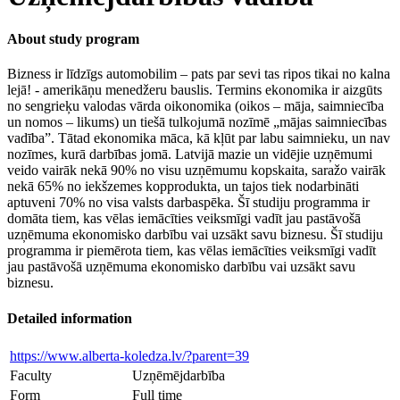
About study program
Bizness ir līdzīgs automobilim – pats par sevi tas ripos tikai no kalna
lejā! - amerikāņu menedžeru bauslis. Termins ekonomika ir aizgūts
no sengrieķu valodas vārda oikonomika (oikos – māja, saimniecība
un nomos – likums) un tiešā tulkojumā nozīmē „mājas saimniecības
vadība”. Tātad ekonomika māca, kā kļūt par labu saimnieku, un nav
nozīmes, kurā darbības jomā. Latvijā mazie un vidējie uzņēmumi
veido vairāk nekā 90% no visu uzņēmumu kopskaita, saražo vairāk
nekā 65% no iekšzemes kopprodukta, un tajos tiek nodarbināti
aptuveni 70% no visa valsts darbaspēka. Šī studiju programma ir
domāta tiem, kas vēlas iemācīties veiksmīgi vadīt jau pastāvošā
uzņēmuma ekonomisko darbību vai uzsākt savu biznesu. Šī studiju
programma ir piemērota tiem, kas vēlas iemācīties veiksmīgi vadīt
jau pastāvošā uzņēmuma ekonomisko darbību vai uzsākt savu
biznesu.
Detailed information
https://www.alberta-koledza.lv/?parent=39
Faculty
Uzņēmējdarbība
Form
Full time