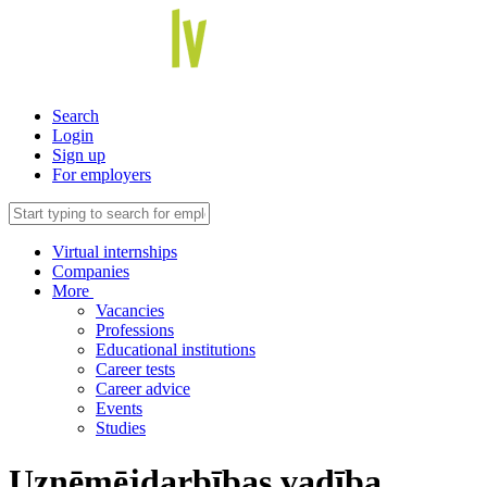
Search
Login
Sign up
For employers
Virtual internships
Companies
More
Vacancies
Professions
Educational institutions
Career tests
Career advice
Events
Studies
Uzņēmējdarbības vadība