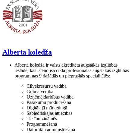
Alberta koledža
Alberta koledža ir valsts akreditēta augstākās izglītības
iestāde, kas īsteno īsā cikla profesionālās augstākās izglītības
programmas 9 dažādās un pieprasītās specialitātēs:
Cilvēkresursu vadība
Grāmatvedība
Uzņēmējdarbības vadība
Pasākumu producēšanā
Digitālajā mārketingā
Sabiedriskajās attiecībās
Tiesību zinātnēs
Programmēšanā
Datortīklu administrēšanā