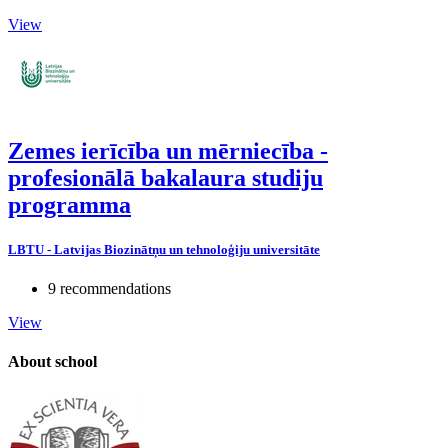
View
Zemes ierīcība un mērniecība -
profesionālā bakalaura studiju
programma
LBTU - Latvijas Biozinātņu un tehnoloģiju universitāte
9 recommendations
View
About school