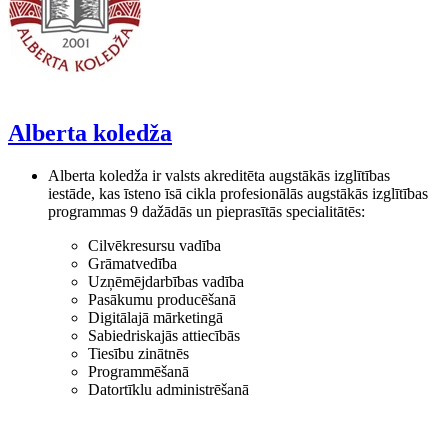
Alberta koledža
Alberta koledža ir valsts akreditēta augstākās izglītības
iestāde, kas īsteno īsā cikla profesionālās augstākās izglītības
programmas 9 dažādās un pieprasītās specialitātēs:
Cilvēkresursu vadība
Grāmatvedība
Uzņēmējdarbības vadība
Pasākumu producēšanā
Digitālajā mārketingā
Sabiedriskajās attiecībās
Tiesību zinātnēs
Programmēšanā
Datortīklu administrēšanā