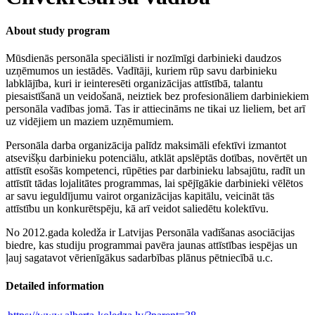
About study program
Mūsdienās personāla speciālisti ir nozīmīgi darbinieki daudzos
uzņēmumos un iestādēs. Vadītāji, kuriem rūp savu darbinieku
labklājība, kuri ir ieinteresēti organizācijas attīstībā, talantu
piesaistīšanā un veidošanā, neiztiek bez profesionāliem darbiniekiem
personāla vadības jomā. Tas ir attiecināms ne tikai uz lieliem, bet arī
uz vidējiem un maziem uzņēmumiem.
Personāla darba organizācija palīdz maksimāli efektīvi izmantot
atsevišķu darbinieku potenciālu, atklāt apslēptās dotības, novērtēt un
attīstīt esošās kompetenci, rūpēties par darbinieku labsajūtu, radīt un
attīstīt tādas lojalitātes programmas, lai spējīgākie darbinieki vēlētos
ar savu ieguldījumu vairot organizācijas kapitālu, veicināt tās
attīstību un konkurētspēju, kā arī veidot saliedētu kolektīvu.
No 2012.gada koledža ir Latvijas Personāla vadīšanas asociācijas
biedre, kas studiju programmai pavēra jaunas attīstības iespējas un
ļauj sagatavot vērienīgākus sadarbības plānus pētniecībā u.c.
Detailed information