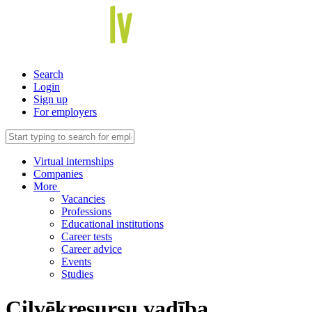
Search
Login
Sign up
For employers
Virtual internships
Companies
More
Vacancies
Professions
Educational institutions
Career tests
Career advice
Events
Studies
Cilvēkresursu vadība