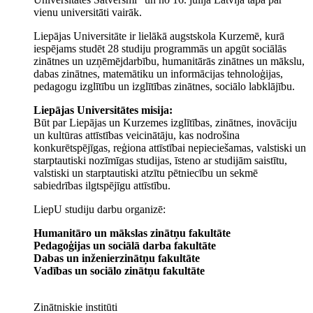
vienu universitāti vairāk.
Liepājas Universitāte ir lielākā augstskola Kurzemē, kurā
iespējams studēt 28 studiju programmās un apgūt sociālās
zinātnes un uzņēmējdarbību, humanitārās zinātnes un mākslu,
dabas zinātnes, matemātiku un informācijas tehnoloģijas,
pedagogu izglītību un izglītības zinātnes, sociālo labklājību.
Liepājas Universitātes misija:
Būt par Liepājas un Kurzemes izglītības, zinātnes, inovāciju
un kultūras attīstības veicinātāju, kas nodrošina
konkurētspējīgas, reģiona attīstībai nepieciešamas, valstiski un
starptautiski nozīmīgas studijas, īsteno ar studijām saistītu,
valstiski un starptautiski atzītu pētniecību un sekmē
sabiedrības ilgtspējīgu attīstību.
LiepU studiju darbu organizē:
Humanitāro un mākslas zinātņu fakultāte
Pedagoģijas un sociālā darba fakultāte
Dabas un inženierzinātņu fakultāte
Vadības un sociālo zinātņu fakultāte
Zinātniskie institūti