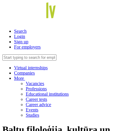
Search
Login
Sign up
For employers
Virtual internships
Companies
More
Vacancies
Professions
Educational institutions
Career tests
Career advice
Events
Studies
Baltu filoloģija, kultūra un