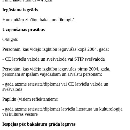
Iegūstamais grāds
Humanitāro zinātņu bakalaurs filoloģijā
Uzņemšanas prasības
Obligāti:
Personām, kas vidējo izglītību ieguvušas kopš 2004. gada:
- CE latviešu valodā un svešvalodā vai STIP svešvalodā
Personām, kas vidējo izglītību ieguvušas pirms 2004. gada,
personām ar īpašām vajadzībām un ārvalstu personām:
- gada atzīme (atestātā/diplomā) vai CE latviešu valodā un
svešvalodā
Papildu (visiem reflektantiem):
- gada atzīme (atestātā/diplomā) latviešu literatūrā un kulturoloģijā
vai kultūras vēsturē
Iespējas pēc bakalaura grāda ieguves