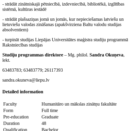
- strādāt zinātniskajā pētniecībā, izdevniecībā, bibliotēkā, izglītības
sistēmā, kultūras iestādē
- strādāt plašsaziņas jomā un jomās, kur nepieciešamas latviešu un
lietuviešu valodas zināšanas (apakšvirziena Baltu valodu studijas
absolventiem)
- turpināt studijas Liepājas Universitātes maģistra studiju programmā
Rakstniecības studijas
Studiju programmas direktore
– Mg. philol.
Sandra Okuņeva
,
lekt.
63483783; 63483779; 26117393
sandra.okuneva@liepu.lv
Detailed information
Faculty
Humanitāro un mākslas zinātņu fakultāte
Form
Full time
Pre-education
Graduate
Duration
48
Qualification
Bachelor