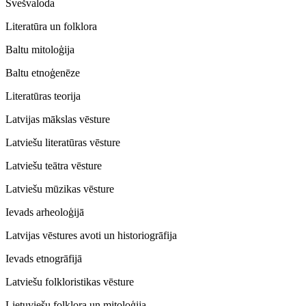
Svešvaloda
Literatūra un folklora
Baltu mitoloģija
Baltu etnoģenēze
Literatūras teorija
Latvijas mākslas vēsture
Latviešu literatūras vēsture
Latviešu teātra vēsture
Latviešu mūzikas vēsture
Ievads arheoloģijā
Latvijas vēstures avoti un historiogrāfija
Ievads etnogrāfijā
Latviešu folkloristikas vēsture
Lietuviešu folklora un mitoloģija