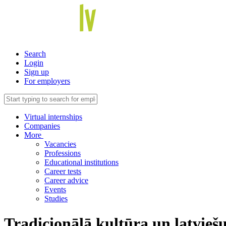
Search
Login
Sign up
For employers
Virtual internships
Companies
More
Vacancies
Professions
Educational institutions
Career tests
Career advice
Events
Studies
Tradicionālā kultūra un latviešu