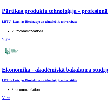
Pārtikas produktu tehnoloģija - profesio
LBTU - Latvijas Biozinātņu un tehnoloģiju universitāte
29 recommendations
View
Ekonomika - akadēmiskā bakalaura studi
LBTU - Latvijas Biozinātņu un tehnoloģiju universitāte
8 recommendations
View