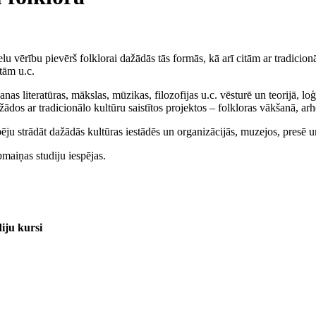
u vērību pievērš folklorai dažādās tās formās, kā arī citām ar tradicion
tām u.c.
as literatūras, mākslas, mūzikas, filozofijas u.c. vēsturē un teorijā, lo
ažādos ar tradicionālo kultūru saistītos projektos – folkloras vākšanā, a
u strādāt dažādās kultūras iestādēs un organizācijās, muzejos, presē un 
aiņas studiju iespējas.
iju kursi