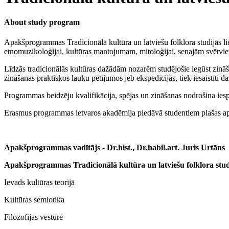
About study program
Apakšprogrammas Tradicionālā kultūra un latviešu folklora studijās liel
etnomuzikoloģijai, kultūras mantojumam, mitoloģijai, senajām svētvie
Līdzās tradicionālās kultūras dažādām nozarēm studējošie iegūst zināšan
zināšanas praktiskos lauku pētījumos jeb ekspedīcijās, tiek iesaistīti d
Programmas beidzēju kvalifikācija, spējas un zināšanas nodrošina iespēj
Erasmus programmas ietvaros akadēmija piedāvā studentiem plašas apm
Apakšprogrammas vadītājs - Dr.hist., Dr.habil.art. Juris Urtāns
Apakšprogrammas Tradicionālā kultūra un latviešu folklora stud
Ievads kultūras teorijā
Kultūras semiotika
Filozofijas vēsture