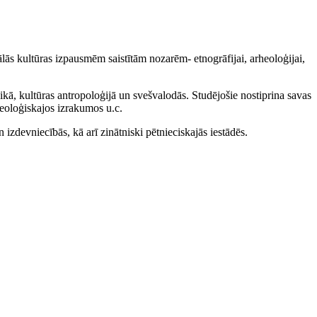
ālās kultūras izpausmēm saistītām nozarēm- etnogrāfijai, arheoloģijai,
ģikā, kultūras antropoloģijā un svešvalodās. Studējošie nostiprina savas
rheoloģiskajos izrakumos u.c.
izdevniecībās, kā arī zinātniski pētnieciskajās iestādēs.