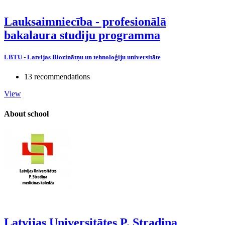
Lauksaimniecība - profesionālā
bakalaura studiju programma
LBTU - Latvijas Biozinātņu un tehnoloģiju universitāte
13 recommendations
View
About school
Latvijas Universitātes P. Stradiņa