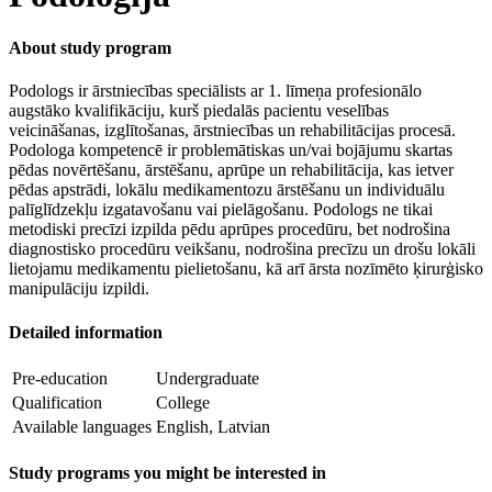
About study program
Podologs ir ārstniecības speciālists ar 1. līmeņa profesionālo
augstāko kvalifikāciju, kurš piedalās pacientu veselības
veicināšanas, izglītošanas, ārstniecības un rehabilitācijas procesā.
Podologa kompetencē ir problemātiskas un/vai bojājumu skartas
pēdas novērtēšanu, ārstēšanu, aprūpe un rehabilitācija, kas ietver
pēdas apstrādi, lokālu medikamentozu ārstēšanu un individuālu
palīglīdzekļu izgatavošanu vai pielāgošanu. Podologs ne tikai
metodiski precīzi izpilda pēdu aprūpes procedūru, bet nodrošina
diagnostisko procedūru veikšanu, nodrošina precīzu un drošu lokāli
lietojamu medikamentu pielietošanu, kā arī ārsta nozīmēto ķirurģisko
manipulāciju izpildi.
Detailed information
Pre-education
Undergraduate
Qualification
College
Available languages
English, Latvian
Study programs you might be interested in