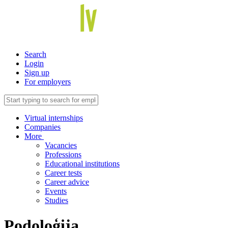
Search
Login
Sign up
For employers
Virtual internships
Companies
More
Vacancies
Professions
Educational institutions
Career tests
Career advice
Events
Studies
Podoloģija