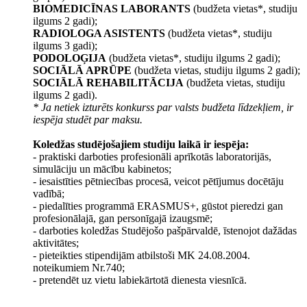
BIOMEDICĪNAS LABORANTS
(budžeta vietas*, studiju
ilgums 2 gadi);
RADIOLOGA ASISTENTS
(budžeta vietas*, studiju
ilgums 3 gadi);
PODOLOĢIJA
(budžeta vietas*, studiju ilgums 2 gadi);
SOCIĀLĀ APRŪPE
(budžeta vietas, studiju ilgums 2 gadi);
SOCIĀLĀ REHABILITĀCIJA
(budžeta vietas, studiju
ilgums 2 gadi).
* Ja netiek izturēts konkurss par valsts budžeta līdzekļiem, ir
iespēja studēt par maksu.
Koledžas studējošajiem studiju laikā ir iespēja:
- praktiski darboties profesionāli aprīkotās laboratorijās,
simulāciju un mācību kabinetos;
- iesaistīties pētniecības procesā, veicot pētījumus docētāju
vadībā;
- piedalīties programmā ERASMUS+, gūstot pieredzi gan
profesionālajā, gan personīgajā izaugsmē;
- darboties koledžas Studējošo pašpārvaldē, īstenojot dažādas
aktivitātes;
- pieteikties stipendijām atbilstoši MK 24.08.2004.
noteikumiem Nr.740;
- pretendēt uz vietu labiekārtotā dienesta viesnīcā.