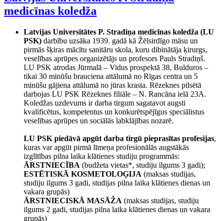
medicīnas koledža
Latvijas Universitātes P. Stradiņa medicīnas koledža (LU
PSK)
darbību uzsāka 1939. gadā kā Žēlsirdīgo māsu un
pirmās šķiras mācītu sanitāru skola, kuru dibinātāja ķirurgs,
veselības aprūpes organizētājs un profesors Pauls Stradiņš.
LU PSK atrodas Jūrmalā – Vidus prospektā 38, Bulduros –
tikai 30 minūšu brauciena attālumā no Rīgas centra un 5
minūšu gājiena attālumā no jūras krasta. Rēzeknes pilsētā
darbojas LU PSK Rēzeknes filiāle – N. Rancāna ielā 23A.
Koledžas uzdevums ir darba tirgum sagatavot augsti
kvalificētus, kompetentus un konkurētspējīgus speciālistus
veselības aprūpes un sociālās labklājības nozarē.
LU PSK piedāvā apgūt darba tirgū pieprasītas
profesijas
,
kuras var apgūt pirmā līmeņa profesionālās augstākās
izglītības pilna laika klātienes studiju programmās:
ĀRSTNIECĪBA
(budžeta vietas*, studiju ilgums 3 gadi);
ESTĒTISKĀ KOSMETOLOĢIJA
(maksas studijas,
studiju ilgums 3 gadi, studijas pilna laika klātienes dienas un
vakara grupās)
ĀRSTNIECISKĀ MASĀŽA
(maksas studijas, studiju
ilgums 2 gadi, studijas pilna laika klātienes dienas un vakara
grupās)