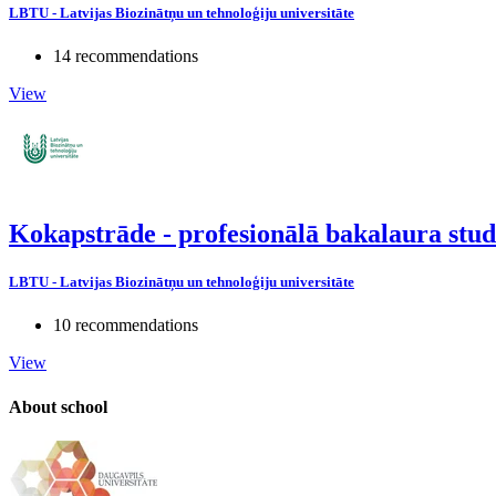
LBTU - Latvijas Biozinātņu un tehnoloģiju universitāte
14 recommendations
View
Kokapstrāde - profesionālā bakalaura st
LBTU - Latvijas Biozinātņu un tehnoloģiju universitāte
10 recommendations
View
About school